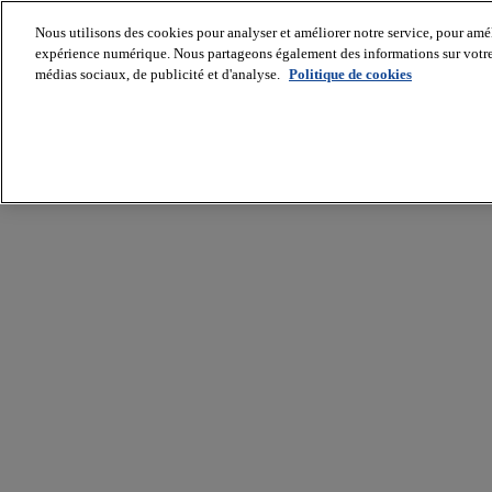
Nous utilisons des cookies pour analyser et améliorer notre service, pour améli
expérience numérique. Nous partageons également des informations sur votre u
médias sociaux, de publicité et d'analyse.
Politique de cookies
Batiradio
Articles
&
expertises
Construction
Tech,
IT,
start-
up
Génie
climatique
Gros
œuvre,
structure
et
enveloppe
Hors
site