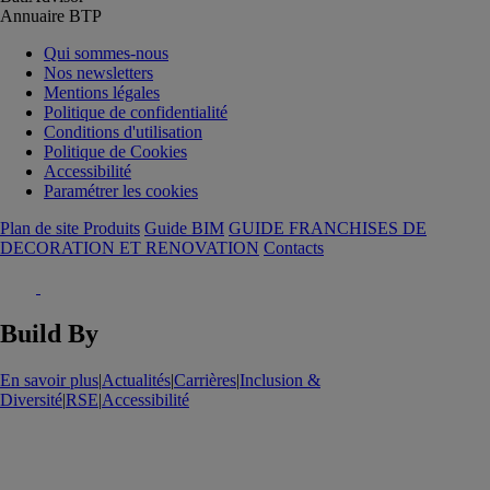
Annuaire BTP
Qui sommes-nous
Nos newsletters
Mentions légales
Politique de confidentialité
Conditions d'utilisation
Politique de Cookies
Accessibilité
Paramétrer les cookies
Plan de site Produits
Guide BIM
GUIDE FRANCHISES DE
DECORATION ET RENOVATION
Contacts
Build By
En savoir plus
|
Actualités
|
Carrières
|
Inclusion &
Diversité
|
RSE
|
Accessibilité