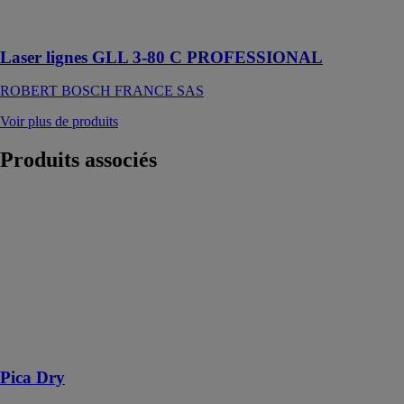
une visibilité
parfaite
Laser lignes GLL 3-80 C PROFESSIONAL
ROBERT BOSCH FRANCE SAS
Voir plus de produits
Produits
associés
Pica Dry
Pica-Marker
GmbH
Le marqueur
pour les pros
qui convient à
presque toutes
les surfaces de
matériaux
Pica Dry