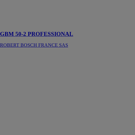
La solution
idéale pour des
perçages précis,
efficaces et sûrs
dans le métal
GBM 50-2 PROFESSIONAL
ROBERT BOSCH FRANCE SAS
Scie sauteuse
sans fi GST
18V-LI B
PROFESSIONAL
ROBERT
BOSCH
FRANCE SAS
Cette scie
sauteuse sans-
fil est idéale
pour les coupes
courbes et
transversales
dans le bois