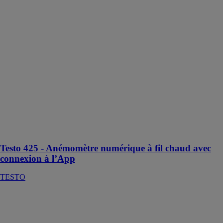
chaud avec
connexion à
l’App
TESTO
Un outil
essentiel pour
garantir le bon
fonctionnement
des installations
de climatisation
et de ventilation
dans les
bâtiments
modernes
Testo 425 - Anémomètre numérique à fil chaud avec
connexion à l’App
TESTO
Testo 340 -
Analyseur de
combustion
pour l'industrie