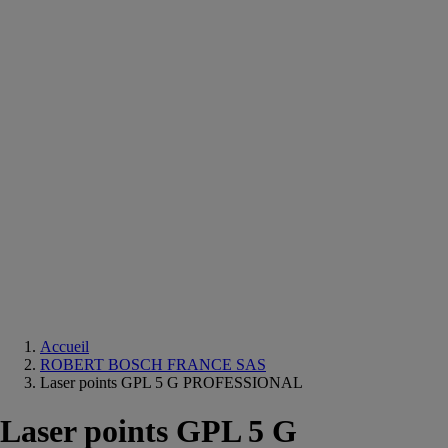
Equipements
salle
de
bain
Douche
Matériaux
salle
de
bain
Meuble
salle
de
bain
Robinetterie
Techniques
sanitaires
Accueil
ROBERT BOSCH FRANCE SAS
Laser points GPL 5 G PROFESSIONAL
Laser points GPL 5 G