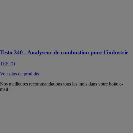
TESTO
Le testo 340 est
une solution
tout-en-un pour
l'analyse de
combustion
industrielle.
Testo 340 - Analyseur de combustion pour l'industrie
TESTO
Voir plus de produits
Nos meilleures recommandations tous les mois dans votre boîte e-
mail !