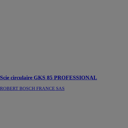
BOSCH
FRANCE SAS
La GKS 85
Professional
scie différents
types de
matériaux,
comme le bois
massif et les
produits dérivés
: OSB,
contreplaqué
ou MDF
Scie circulaire GKS 85 PROFESSIONAL
ROBERT BOSCH FRANCE SAS
GBM 50-2
PROFESSIONAL
ROBERT
BOSCH
FRANCE SAS