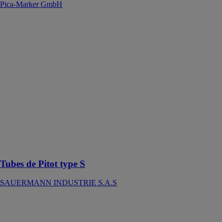
Pica-Marker GmbH
Tubes de Pitot
type S
SAUERMANN
INDUSTRIE
S.A.S
Un tube de
Pitot est un
instrument de
mesure de
pression utilisé
pour mesurer la
vitesse
d’écoulement
d’un fluide
Tubes de Pitot type S
SAUERMANN INDUSTRIE S.A.S
Testo 425 -
Anémomètre
numérique à fil