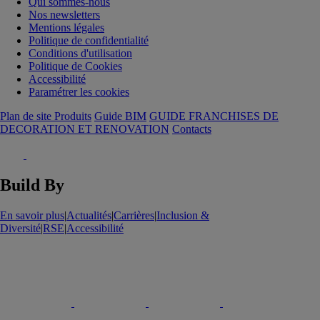
Qui sommes-nous
Nos newsletters
Mentions légales
Politique de confidentialité
Conditions d'utilisation
Politique de Cookies
Accessibilité
Paramétrer les cookies
Plan de site Produits
Guide BIM
GUIDE FRANCHISES DE
DECORATION ET RENOVATION
Contacts
Build By
En savoir plus
|
Actualités
|
Carrières
|
Inclusion &
Diversité
|
RSE
|
Accessibilité