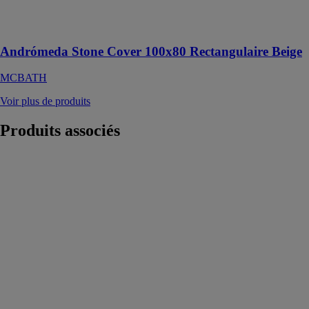
et les différents
designs
Andrómeda Stone Cover 100x80 Rectangulaire Beige
MCBATH
Voir plus de produits
Produits
associés
Revêtement
wedi Fundo
Top Plano
Wedi GMBH
Revêtement
design prêt-à-
poser sans
joint, haut de
gamme, en
matière
composite
minérale et