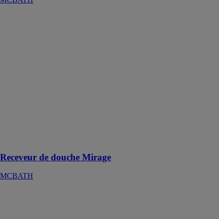
Receveur de
douche Mirage
MCBATH
Mirage
Acryprint®,
une technique
de décoration
sur gel coat
grâce à laquelle
nous pouvons
reproduire des
textures de
pierre naturelle
sur le receveur
Receveur de douche Mirage
MCBATH
Baignoire Oval
MCBATH
La baignoire