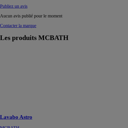
Publiez un avis
Aucun avis publié pour le moment
Contacter la marque
Les produits
MCBATH
Lavabo Astro
MCBATH
Fabriqué en
Acrymold®
Solid Surface,
il est résistant
aux
changements
de température
et d’une grande
solidité
Lavabo Astro
MCBATH