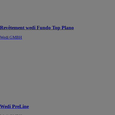
vinyle, pour
receveurs de
douche wedi
Fundo Plano
Revêtement wedi Fundo Top Plano
Wedi GMBH
Wedi PreLine
Wedi GMBH
Wedi PreLine
est un panneau
de construction
permettant
l’installation
d’un système
de chauffage
par eau chaude
au sol
Wedi PreLine