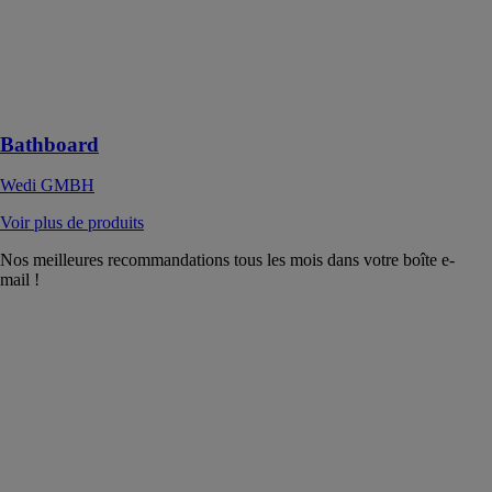
baignoire
rapide à
installer, pour
les baignoires
disposées
contre le mur
Bathboard
Wedi GMBH
Voir plus de produits
Nos meilleures recommandations tous les mois dans votre boîte e-
mail !