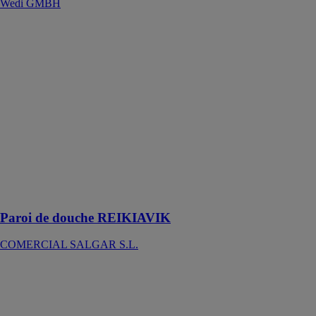
Wedi GMBH
Paroi de
douche
REIKIAVIK
COMERCIAL
SALGAR S.L.
Une série de
parois de
douche
coulissantes qui
se distingue par
leur poignée et
l’absence de
profilés
Paroi de douche REIKIAVIK
COMERCIAL SALGAR S.L.
Bathboard
Wedi GMBH
L’habillage de