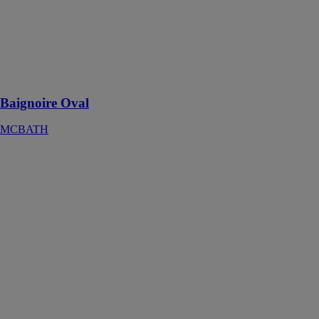
Oval est
fabriquée en
Acrymold®
Solid Surface,
un matériau de
grande sécurité
Baignoire Oval
MCBATH
Andrómeda
Stone Cover
100x80
Rectangulaire
Beige
MCBATH
Le receveur de
douche
Andromeda
Stone Cover
s’adapte à tous
les espaces de
la salle de bains