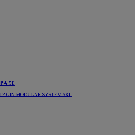
PA 50
PAGIN
MODULAR
SYSTEM SRL
Les modules
préfabriqués de
la série PA sont
le haut de
gamme de la
production de
Pagin Modular
System SRL
PA 50
PAGIN MODULAR SYSTEM SRL
PA.F
PAGIN
MODULAR
SYSTEM SRL
Les modules