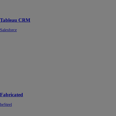
les plus
complexes avec
Tableau CRM
Tableau CRM
Salesforce
Fabricated
beSteel
Découvrez
notre produit
beSteel
Fabricated – la
structure en
acier parfaite
pour votre futur
projet !
Fabricated
beSteel
Net Zero Cloud