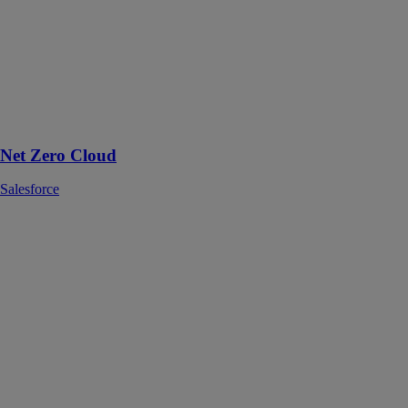
Salesforce
Mesurez
précisément
votre bilan
carbone avec
Sustainability
Cloud
Net Zero Cloud
Salesforce
PA.F
PAGIN
MODULAR
SYSTEM SRL
Les modules
préfabriqués de
la série PAF
sont le haut de
gamme de la
production de
Pagin Modular