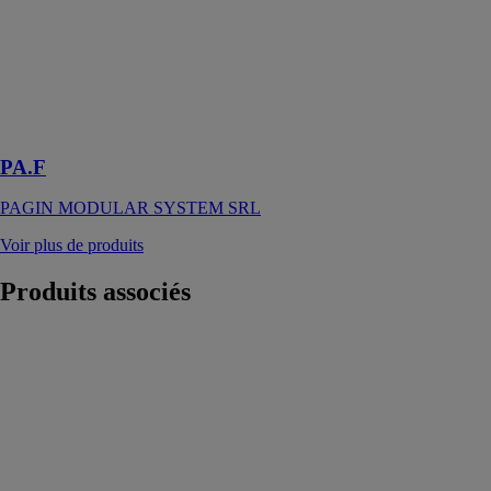
préfabriqués de
la série PAF
sont le haut de
gamme de la
production de
Pagin Modular
System SRL
PA.F
PAGIN MODULAR SYSTEM SRL
Voir plus de produits
Produits
associés
Tableau CRM
Salesforce
Faites générer
automatiquement
des réponses
simples à vos
interrogations