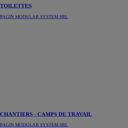
TOILETTES
PAGIN MODULAR SYSTEM SRL
CHANTIERS
- CAMPS DE
TRAVAIL
PAGIN
MODULAR
SYSTEM SRL
Un complexe
organisationnel
et logistique
pour la
construction
d'une
infrastructure
civile ou
militaire
CHANTIERS - CAMPS DE TRAVAIL
PAGIN MODULAR SYSTEM SRL