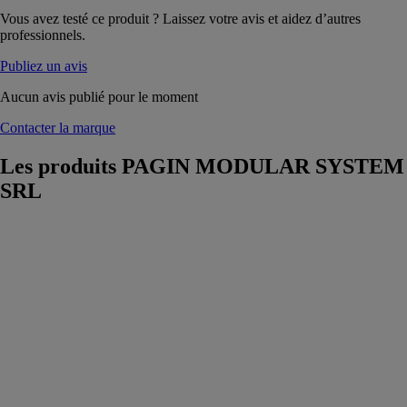
Vous avez testé ce produit ? Laissez votre avis et aidez d’autres
professionnels.
Publiez un avis
Aucun avis publié pour le moment
Contacter la marque
Les produits
PAGIN MODULAR SYSTEM
SRL
TOILETTES
PAGIN
MODULAR
SYSTEM SRL
Les toilettes
préfabriquées
sont utilisées
dans de
nombreux
domaines