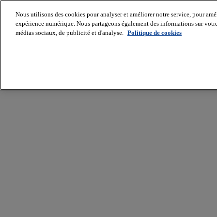
Nous utilisons des cookies pour analyser et améliorer notre service, pour améli
expérience numérique. Nous partageons également des informations sur votre u
médias sociaux, de publicité et d'analyse.
Politique de cookies
Batiradio
Articles
&
expertises
Construction
Tech,
IT,
start-
up
Génie
climatique
Gros
œuvre,
structure
et
enveloppe
Hors
site