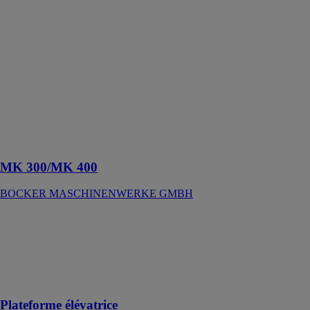
Grues mini &
Technique de
maçonnerie
MK 300/MK
400 : Un
soulagement
corporel en
combinaison
avec des
opérations
précises.
MK 300/MK 400
BOCKER MASCHINENWERKE GMBH
Plateforme
élévatrice
FORTAL
Une utilisation
simple !
Plateforme élévatrice