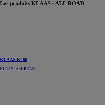
Les produits
KLAAS - ALL ROAD
KLAAS K280
KLAAS - ALL
ROAD
La grue sur
remorque K280
est la plus petite
de la gamme
des grue
tractables Klaas
KLAAS K280
KLAAS - ALL ROAD
Camion monte
meuble 29M
KLAAS - ALL
ROAD
Le monte
meuble sur