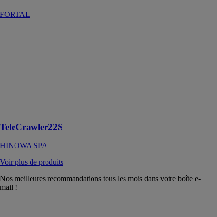
FORTAL
TeleCrawler22S
HINOWA SPA
La nouvelle
nacelle
télescopique
d’Hinowa :
efficacité,
sécurité et
durabilité
TeleCrawler22S
HINOWA SPA
Voir plus de produits
Nos meilleures recommandations tous les mois dans votre boîte e-
mail !