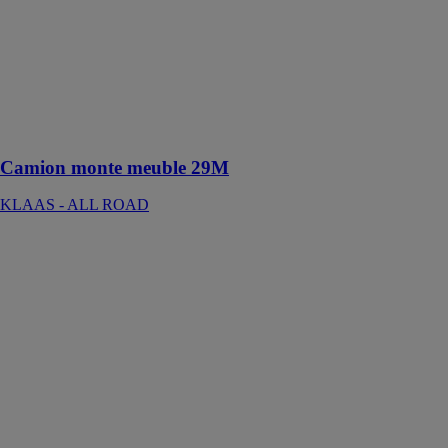
camion type
HV29 M
permet d'aller
au-delà des
hauteurs
classiques avec
une charge utile
de 300kg
Camion monte meuble 29M
KLAAS - ALL ROAD
Nacelle
articulée
OMMELIFT
25.00 RXJ
KLAAS - ALL
ROAD
Le nacelle
araignée
articulée
Ommelift 25.00
RXJ a une