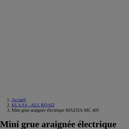
Equipements
salle
de
bain
Douche
Matériaux
salle
de
bain
Meuble
salle
de
bain
Robinetterie
Techniques
sanitaires
Accueil
KLAAS - ALL ROAD
Mini grue araignée électrique MAEDA MC 405
Mini grue araignée électrique