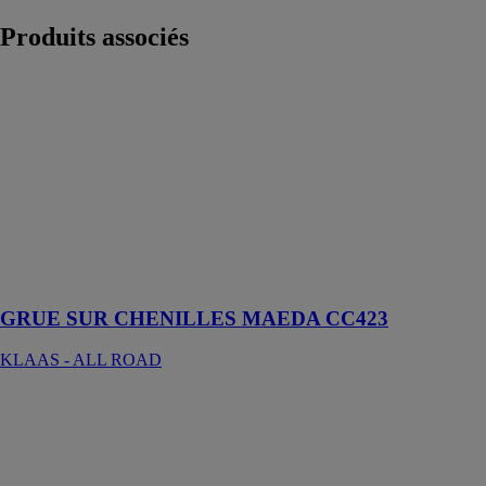
Produits
associés
GRUE SUR
CHENILLES
MAEDA
CC423
KLAAS - ALL
ROAD
L'addition des
meilleurs
techniques
Maeda
GRUE SUR CHENILLES MAEDA CC423
KLAAS - ALL ROAD
MK 300/MK
400
BOCKER
MASCHINENWERKE
GMBH