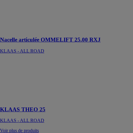
hauteur de
travail
maximale de 25
m et une portée
maximale de
12,8 m
Nacelle articulée OMMELIFT 25.00 RXJ
KLAAS - ALL ROAD
KLAAS
THEO 25
KLAAS - ALL
ROAD
Une nacelle
télescopique de
25 mètres
KLAAS THEO 25
KLAAS - ALL ROAD
Voir plus de produits