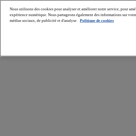
Nous utilisons des cookies pour analyser et améliorer notre service, pour améli
expérience numérique. Nous partageons également des informations sur votre u
médias sociaux, de publicité et d'analyse.
Politique de cookies
Batiradio
Articles
&
expertises
Construction
Tech,
IT,
start-
up
Génie
climatique
Gros
œuvre,
structure
et
enveloppe
Hors
site