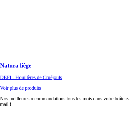
Natura liège
DEFI -
Houillères de
Cruéjouls
Natura’liège est
un enduit
correcteur
thermique et
acoustique
Natura liège
DEFI - Houillères de Cruéjouls
Voir plus de produits
Nos meilleures recommandations tous les mois dans votre boîte e-
mail !