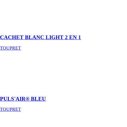
Enduit allégé
garnissant /
lissant en pâte
application
manuelle
CACHET BLANC LIGHT 2 EN 1
TOUPRET
PULS'AIR®
BLEU
TOUPRET
Enduit de
lissage en pâte
à projeter
PULS'AIR® BLEU
TOUPRET
AIRSPRAY®
J