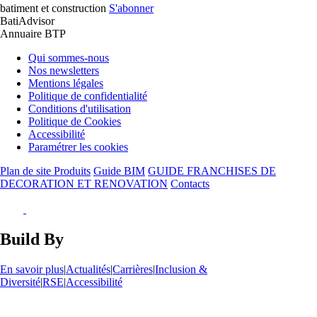
batiment et construction
S'abonner
BatiAdvisor
Annuaire BTP
Qui sommes-nous
Nos newsletters
Mentions légales
Politique de confidentialité
Conditions d'utilisation
Politique de Cookies
Accessibilité
Paramétrer les cookies
Plan de site Produits
Guide BIM
GUIDE FRANCHISES DE
DECORATION ET RENOVATION
Contacts
Build By
En savoir plus
|
Actualités
|
Carrières
|
Inclusion &
Diversité
|
RSE
|
Accessibilité