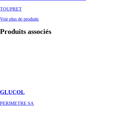
TOUPRET
Voir plus de produits
Produits
associés
GLUCOL
PERIMETRE
SA
Résine
concentrée
d'accrochage à
séchage différé
GLUCOL
PERIMETRE SA
TIXOPHALTE
ISOMAT S.A.
Adhésif et