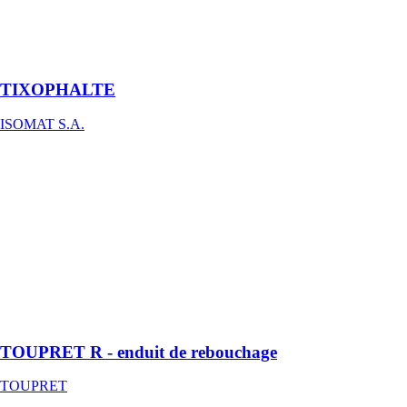
scellant
bitumineux
élastoplastique,
appliqué à froid
TIXOPHALTE
ISOMAT S.A.
TOUPRET R -
enduit de
rebouchage
TOUPRET
Enduit de
rebouchage en
poudre,
intérieur, pour
application
manuelle
TOUPRET R - enduit de rebouchage
TOUPRET