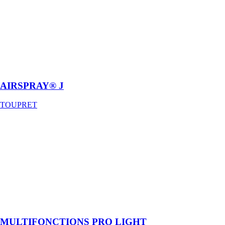
TOUPRET
Enduit de
finition et de
collage des
bandes à joint
en application
airless
AIRSPRAY® J
TOUPRET
MULTIFONCTIONS
PRO LIGHT
TOUPRET
Enduit
multifonction
allégé -
Application
manuelle / Au
rouleau
MULTIFONCTIONS PRO LIGHT