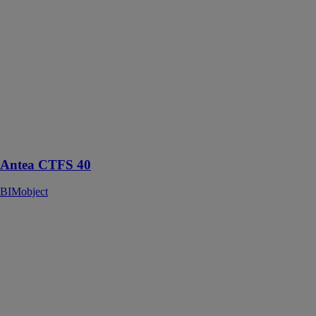
BIMobject
La Antea
CTFS 40 est
une chaudière
gaz murale
assure une
production
d'eau chaude
sanitaire
instantanée
Antea CTFS 40
BIMobject
Exlabesa Glass
Rail
BIMobject
Un système de
balustrade en
verre
entièrement
transparent