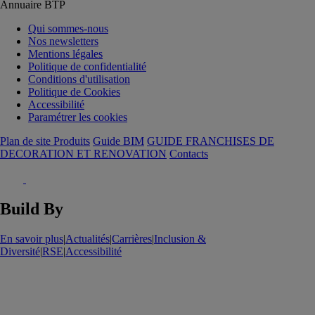
Annuaire BTP
Qui sommes-nous
Nos newsletters
Mentions légales
Politique de confidentialité
Conditions d'utilisation
Politique de Cookies
Accessibilité
Paramétrer les cookies
Plan de site Produits
Guide BIM
GUIDE FRANCHISES DE
DECORATION ET RENOVATION
Contacts
Build By
En savoir plus
|
Actualités
|
Carrières
|
Inclusion &
Diversité
|
RSE
|
Accessibilité