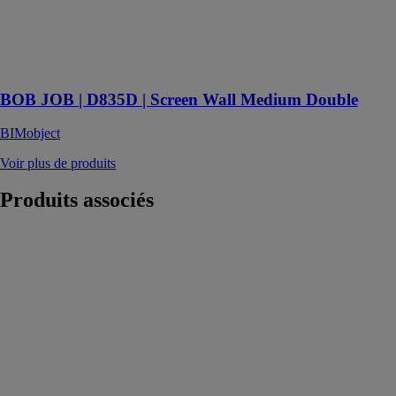
n'importe quel
espace en un
environnement
de travail
décontracté
BOB JOB | D835D | Screen Wall Medium Double
BIMobject
Voir plus de produits
Produits
associés
Profilés
diffusants en
aluminium
AT2S LA
FABRIQUE
LED
Profilés
diffusants en
aluminium sur-
mesure pour