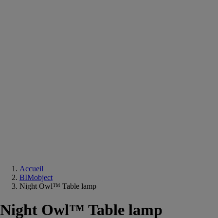
Equipements
salle
de
bain
Douche
Matériaux
salle
de
bain
Meuble
salle
de
bain
Robinetterie
Techniques
sanitaires
Accueil
BIMobject
Night Owl™ Table lamp
Night Owl™ Table lamp