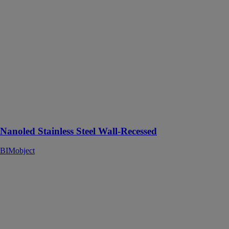
Nanoled
Stainless Steel
Wall-Recessed
BIMobject
Le Nanoled
Acier Inox est
un luminaire
encastré conçu
spécifiquement
pour les zones
piétonnes
Nanoled Stainless Steel Wall-Recessed
BIMobject
SO AERO -
Caisson
CLIPSO
PRODUCTIONS
SAS
Outil design et