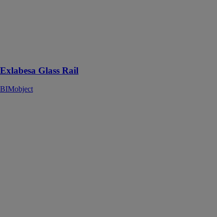
compatible
avec une
variété
d'applications
de terrasse et
d'escalier
Exlabesa Glass Rail
BIMobject
BOB JOB |
D835D |
Screen Wall
Medium
Double
BIMobject
BOB Job est
un système de
canapés
flexible et
créatif qui
transforme