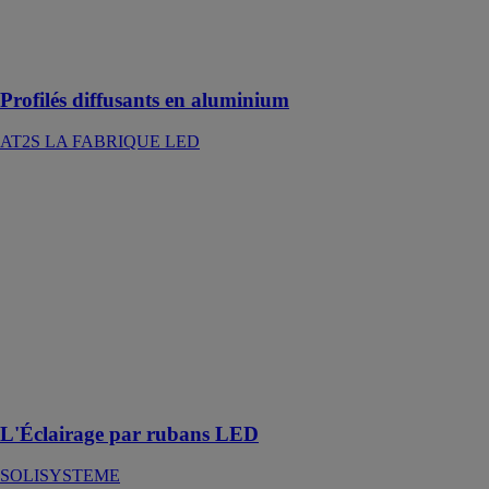
application
intérieur et/ou
extérieur
Profilés diffusants en aluminium
AT2S LA FABRIQUE LED
L'Éclairage par
rubans LED
SOLISYSTEME
Les rubans
LEDS RGB
qui vous
permettront de
créer une
ambiance
unique, colorée
et chaleureuse
L'Éclairage par rubans LED
SOLISYSTEME