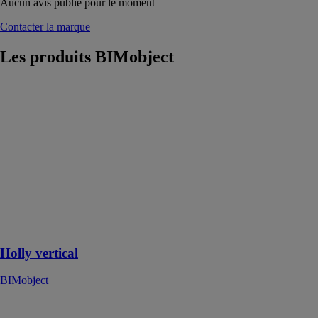
Aucun avis publié pour le moment
Contacter la marque
Les produits
BIMobject
Holly vertical
BIMobject
L'éclairage
acoustique
Holly est conçu
pour jouer avec
les contrastes
entre la
lumière, les
reflets et les
ombres
Holly vertical
BIMobject
Antea CTFS
40