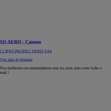
fonctionnel, le
caisson SO
AERO apporte
la touche de
modernité qui
manque parfois
aux espaces
intérieurs
SO AERO - Caisson
CLIPSO PRODUCTIONS SAS
Voir plus de produits
Nos meilleures recommandations tous les mois dans votre boîte e-
mail !