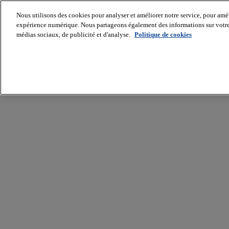
Nous utilisons des cookies pour analyser et améliorer notre service, pour améli
expérience numérique. Nous partageons également des informations sur votre u
médias sociaux, de publicité et d'analyse.
Politique de cookies
Batiradio
Articles
&
expertises
Construction
Tech,
IT,
start-
up
Génie
climatique
Gros
œuvre,
structure
et
enveloppe
Hors
site