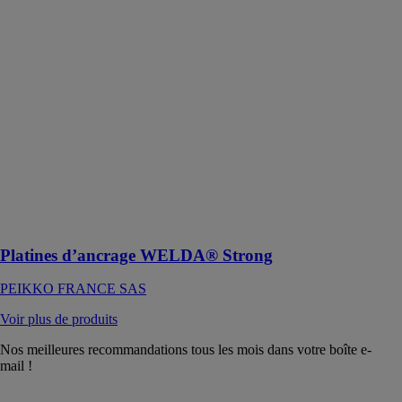
Platines
d’ancrage
WELDA®
Strong
PEIKKO
FRANCE SAS
Platines
d’ancrage
WELDA®
Strong- Pour
les connexions
soudées entre
structures
Platines d’ancrage WELDA® Strong
PEIKKO FRANCE SAS
Voir plus de produits
Nos meilleures recommandations tous les mois dans votre boîte e-
mail !