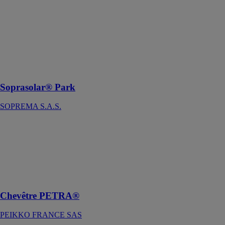
SOPREMA
S.A.S.
Modules
photovoltaïques
inclinés destiné
aux espaces de
stationnement
Soprasolar® Park
SOPREMA S.A.S.
Chevêtre
PETRA®
PEIKKO
FRANCE SAS
Chevêtre pour
dalles alvéolées
Chevêtre PETRA®
PEIKKO FRANCE SAS