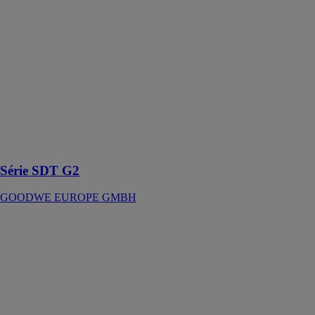
Conçu pour les
projets
résidentiels
triphasés et les
petits projets
commerciaux,
l'onduleur est
capable de
dissiper
efficacement la
chaleur
Série SDT G2
GOODWE EUROPE GMBH
Série HT
1100V
GOODWE
EUROPE
GMBH
Onduleur string
I 100 – 120 kW