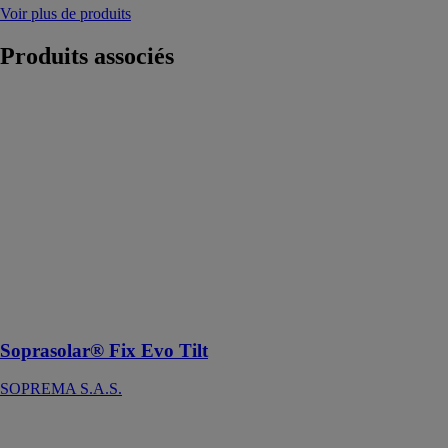
Voir plus de produits
Produits
associés
Soprasolar®
Fix Evo Tilt
SOPREMA
S.A.S.
Soprasolar Fix
Evo Tilt permet
l’intégration en
toitures isolées-
étanchées de
modules
photovoltaïques
rigides
Soprasolar® Fix Evo Tilt
SOPREMA S.A.S.
Soprasolar®
Park