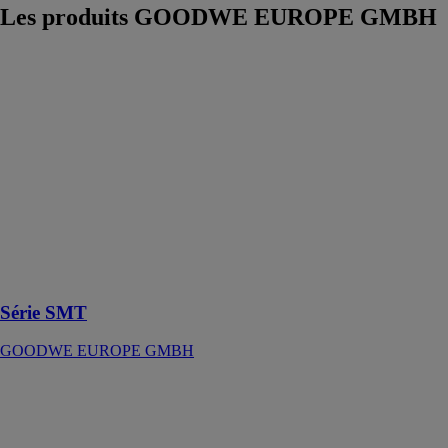
Les produits
GOODWE EUROPE GMBH
Série SMT
GOODWE
EUROPE
GMBH
La série SMT
est plus facile à
manipuler et à
installer par
rapport aux
onduleurs
similaires sur le
marché.
Série SMT
GOODWE EUROPE GMBH
Série SDT G2
GOODWE
EUROPE
GMBH