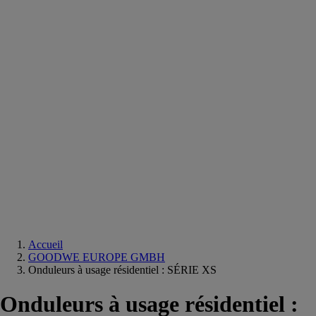
Equipements
salle
de
bain
Douche
Matériaux
salle
de
bain
Meuble
salle
de
bain
Robinetterie
Techniques
sanitaires
Accueil
GOODWE EUROPE GMBH
Onduleurs à usage résidentiel : SÉRIE XS
Onduleurs à usage résidentiel :