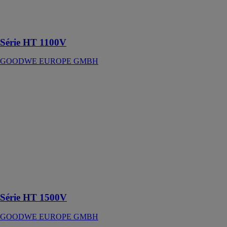
I allant jusqu’à
12 MPPTs I
Triphasé
Série HT 1100V
GOODWE EUROPE GMBH
Série HT
1500V
GOODWE
EUROPE
GMBH
Le choix
préféré pour les
centrales
photovoltaïques
au sol et à
grande échelle
Série HT 1500V
GOODWE EUROPE GMBH