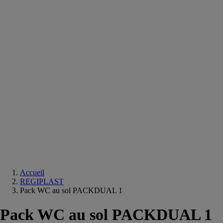
Equipements
salle
de
bain
Douche
Matériaux
salle
de
bain
Meuble
salle
de
bain
Robinetterie
Techniques
sanitaires
Accueil
REGIPLAST
Pack WC au sol PACKDUAL 1
Pack WC au sol PACKDUAL 1