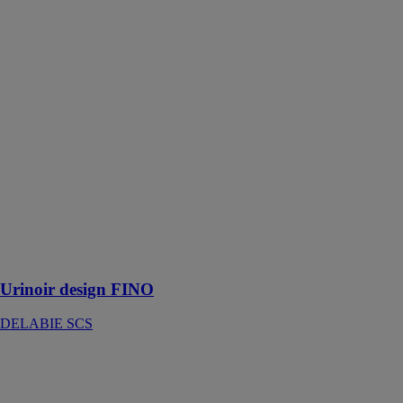
DELABIE
SCS
Urinoir
individuel
suspendu sans
bride.
Compatible
avec tous les
bâti-supports
standards du
marché. Inox
304
bactériostatique.
Finition poli
satiné.
Urinoir design FINO
DELABIE SCS
Les lavabos
Geberit ONE
GEBERIT
SARL