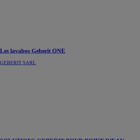
Système conçu
sur mesure
pour s’intégrer
parfaitement au
design des
lavabos
Les lavabos Geberit ONE
GEBERIT SARL
SOLUTIONS
GEBERIT
POUR POINT
D’EAU
GEBERIT
SARL
Le point d’eau
adapté à
chaque salle de
bains