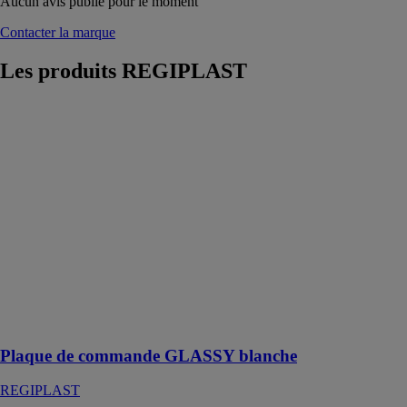
Aucun avis publié pour le moment
Contacter la marque
Les produits
REGIPLAST
Plaque de
commande
GLASSY
blanche
REGIPLAST
Plaque de
commande
GLASSY
blanche 3/6L
en verre trempé
à
déclenchement
sans contact
Plaque de commande GLASSY blanche
REGIPLAST