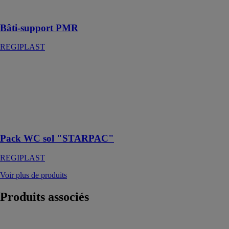
réduite
Bâti-support PMR
REGIPLAST
Pack WC sol
"STARPAC"
REGIPLAST
Pack WC au
sol double débit
STARPAC
Pack WC sol "STARPAC"
REGIPLAST
Voir plus de produits
Produits
associés
Urinoir design
FINO