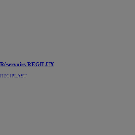
Réservoirs
REGILUX
REGIPLAST
Réservoirs
REGILUX
attenant à
commande
simple débit
interrompable
Réservoirs REGILUX
REGIPLAST
Bâti-support
PMR
REGIPLAST
Bâti-support
universel avec
commande
Sans fil adapté
aux personnes
à mobilité