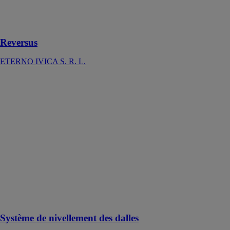
pose des dalles
que pour les
lambourdes
Reversus
ETERNO IVICA S. R. L.
Système de
nivellement des
dalles
ETERNO
IVICA S. R. L.
Le niveleur
pour dalles est
utilisé pour la
pose de
carrelage et de
revêtements en
grès de
porcelaine
Système de nivellement des dalles