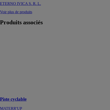
ETERNO IVICA S. R. L.
Voir plus de produits
Produits
associés
Piste cyclable
MATERR'UP
Les pistes
cyclables
offrent des
performances
mécaniques
tout en
valorisant de
déchets et en
préservant des
ressources
naturelles
Piste cyclable
MATERR'UP