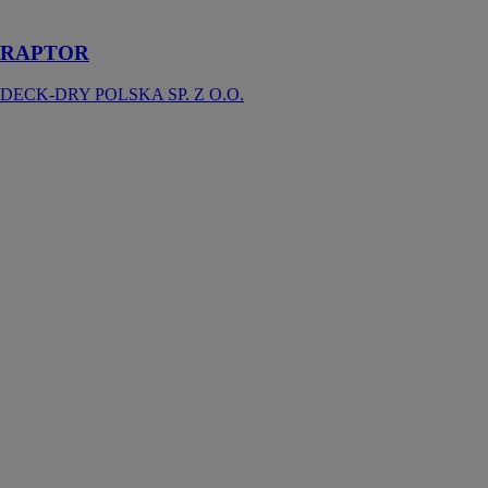
terrasse
RAPTOR
DECK-DRY POLSKA SP. Z O.O.
Profilé
périmétral
vertical
ETERNO
IVICA S. R. L.
Le profilé
périmétral
vertical
s’adapte
parfaitement
aux dalles de
revêtement
d’une épaisseur
de 20 mm et
aux plots
servant de
sous-structure