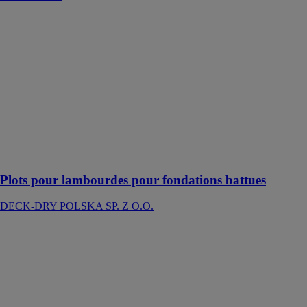
Plots pour
lambourdes
pour fondations
battues
DECK-DRY
POLSKA SP.
Z O.O.
Un soutien
stable et
durable des
lambourdes
Plots pour lambourdes pour fondations battues
DECK-DRY POLSKA SP. Z O.O.
RAPTOR
DECK-DRY
POLSKA SP.
Z O.O.
Plots pour
lambourdes de