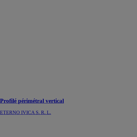
périmétral
vertical
ETERNO
IVICA S. R. L.
Le profilé
périmétral
vertical
s’adapte
parfaitement
aux dalles de
revêtement
d’une épaisseur
de 20 mm et
aux plots
servant de
sous-structure
Profilé périmétral vertical
ETERNO IVICA S. R. L.
Couche de
séparation en
acier galvanise