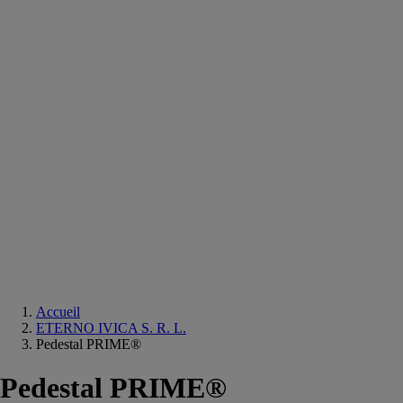
Equipements
salle
de
bain
Douche
Matériaux
salle
de
bain
Meuble
salle
de
bain
Robinetterie
Techniques
sanitaires
Accueil
ETERNO IVICA S. R. L.
Pedestal PRIME®
Pedestal PRIME®