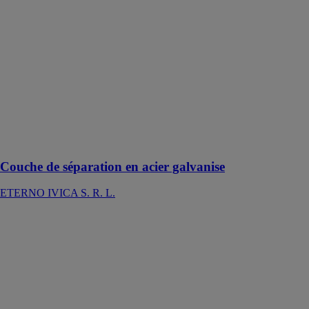
ETERNO
IVICA S. R. L.
La couche de
séparation en
acier galvanisé
est une
composante
essentielle dans
la construction
de revêtements
de sol surélevés
Couche de séparation en acier galvanise
ETERNO IVICA S. R. L.
Reversus
ETERNO
IVICA S. R. L.
Reversus, un
seul produit
utilisable aussi
bien pour la