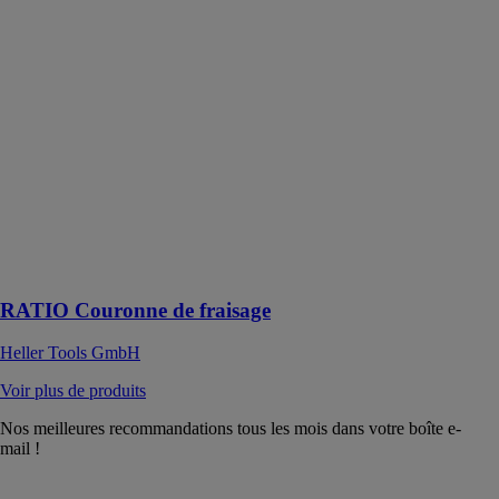
GmbH
Le RATIO
Couronne de
fraisage est un
foret marteau
conçu pour
percer le béton,
la brique silico-
calcaire, la
pierre naturelle,
le briquetage et
la brique
recuite
RATIO Couronne de fraisage
Heller Tools GmbH
Voir plus de produits
Nos meilleures recommandations tous les mois dans votre boîte e-
mail !