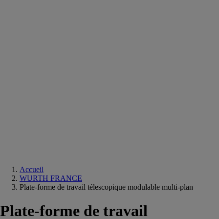
Equipements
salle
de
bain
Douche
Matériaux
salle
de
bain
Meuble
salle
de
bain
Robinetterie
Techniques
sanitaires
Accueil
WURTH FRANCE
Plate-forme de travail télescopique modulable multi-plan
Plate-forme de travail