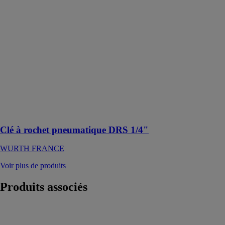
DRS 1/4"
WURTH
FRANCE
Clé à rochet à
durée de vie
élevée, avec
vitesse régulée
et poignée en
plastique pour
protéger des
vibrations et du
froid
Clé à rochet pneumatique DRS 1/4"
WURTH FRANCE
Voir plus de produits
Produits
associés
Refendeuse
conique X-