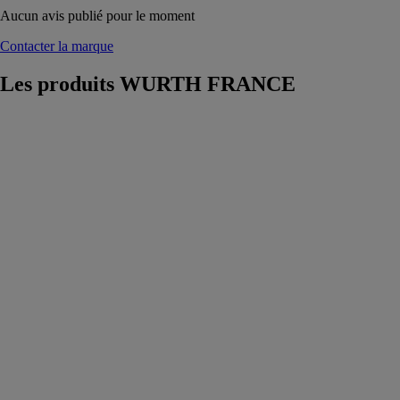
Aucun avis publié pour le moment
Contacter la marque
Les produits
WURTH FRANCE
Vis universelle
en rouleau
ASSY® 4
CSMP acier
zingué
galvanisé
WURTH
FRANCE
Vis universelle
à filetage partiel
en rouleau pour
une fixation
sans jeu et sans
préperçage des
assemblages
bois-bois dans
l'aménagement