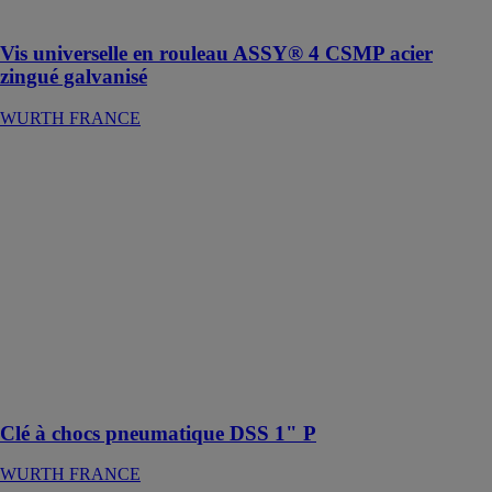
intérieur
Vis universelle en rouleau ASSY® 4 CSMP acier
zingué galvanisé
WURTH FRANCE
Clé à chocs
pneumatique
DSS 1" P
WURTH
FRANCE
Idéale pour les
applications
difficiles, telles
que les travaux
d'entretien sur
les camions et
les bus, ...
Clé à chocs pneumatique DSS 1" P
WURTH FRANCE