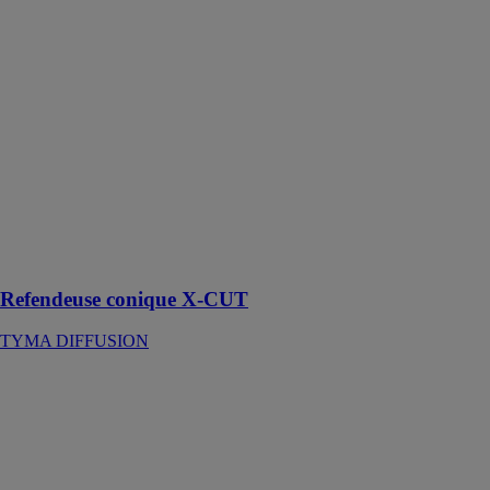
CUT
TYMA
DIFFUSION
La refendeuse
conique X-
CUT est une
machine qui
permet de
découper des
bandes droites
dans la
longueur ou
dans la largeur
Refendeuse conique X-CUT
TYMA DIFFUSION
Eliminateur de
mousse PU
BERNER
Sert à retirer la
mousse de