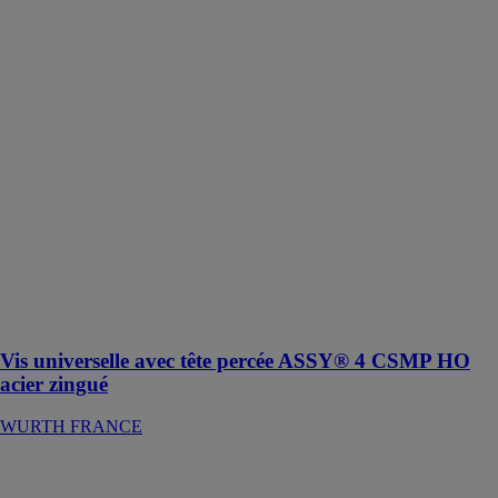
Vis universelle
avec tête percée
ASSY® 4
CSMP HO
acier zingué
WURTH
FRANCE
Vis universelle
à filetage partiel
avec tête percée
pour une
fixation rapide
et sans jeu des
assemblages
bois-bois
Vis universelle avec tête percée ASSY® 4 CSMP HO
acier zingué
WURTH FRANCE
Clé à rochet
pneumatique