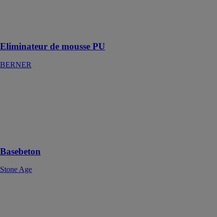
polyuréthane
durcie sur
divers types de
surfaces
Eliminateur de mousse PU
BERNER
Basebeton
Stone Age
Il s'agit d'un
béton de base
polyvalent, prêt
à l'emploi
Basebeton
Stone Age
RATIO
Couronne de
fraisage
Heller Tools