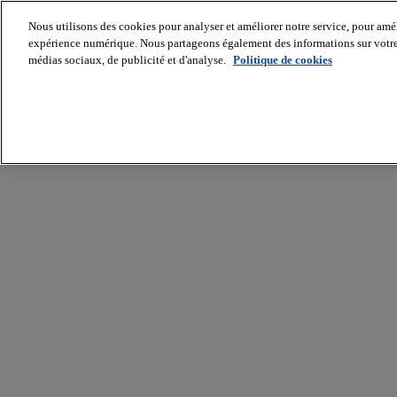
Nous utilisons des cookies pour analyser et améliorer notre service, pour améli
expérience numérique. Nous partageons également des informations sur votre u
médias sociaux, de publicité et d'analyse.
Politique de cookies
Batiradio
Articles
&
expertises
Construction
Tech,
IT,
start-
up
Génie
climatique
Gros
œuvre,
structure
et
enveloppe
Hors
site