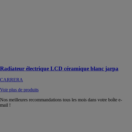
CARRERA
Radiateur à
Inertie
céramique en
verre 1000W
qui s'adapte à
tous les
intérieurs et son
support mural
en H
Radiateur électrique LCD céramique blanc jarpa
CARRERA
Voir plus de produits
Nos meilleures recommandations tous les mois dans votre boîte e-
mail !