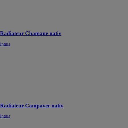
pour ceux qui
souhaitent allier
efficacité et
gestion de
l’énergie
Radiateur Chamane nativ
Intuis
Radiateur
Campaver nativ
Intuis
Radiateur
design
connecté avec
façade active
en verre trempé
Radiateur Campaver nativ
Intuis
Edel EAU Sol