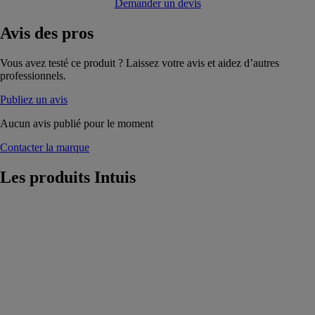
Demander un devis
Avis
des pros
Vous avez testé ce produit ? Laissez votre avis et aidez d’autres
professionnels.
Publiez un avis
Aucun avis publié pour le moment
Contacter la marque
Les produits
Intuis
Radiateur
Chamane nativ
Intuis
Le radiateur
Chamane Nativ
est un radiateur
électrique à
inertie conçu