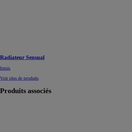
chauffant
monobloc en
aluminium,
chauffant
rapidement et
diffusant une
chaleur bien
répartie dans la
pièce
Radiateur Sensual
Intuis
Voir plus de produits
Produits
associés
ARROW
CARRERA
Sèche-
serviettes sans
fluide 500w