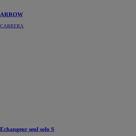
blanc
ARROW
CARRERA
Echangeur seul
solo S
CHAROT
Les échangeurs
à plaques et
joints de type
SOLO sont des
échangeurs de
chaleur à
plaques,
destinés à la
production de
chaleur et au
découplage de
réseaux
Echangeur seul solo S