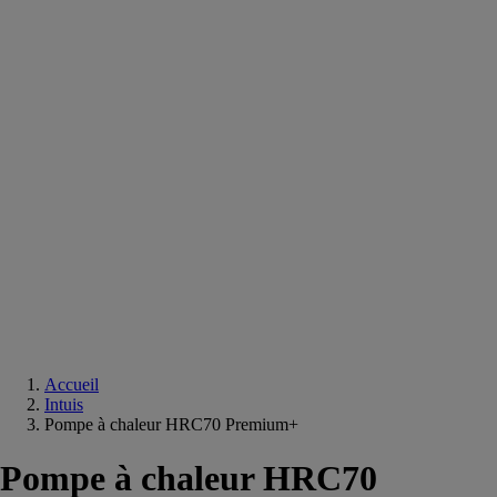
Equipements
salle
de
bain
Douche
Matériaux
salle
de
bain
Meuble
salle
de
bain
Robinetterie
Techniques
sanitaires
Accueil
Intuis
Pompe à chaleur HRC70 Premium+
Pompe à chaleur HRC70