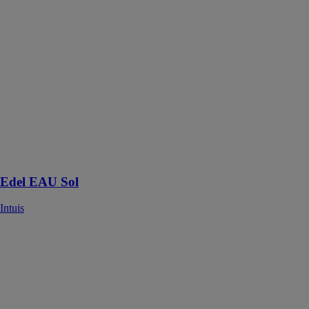
Intuis
L'Edel EAU
est un chauffe-
eau
thermodynamique
conçu pour
fonctionner
avec une
boucle d'eau de
plancher ou
plafond
chauffant.
Edel EAU Sol
Intuis
Radiateur
Sensual
Intuis
Le Radiateur
Sensual utilise
un élément