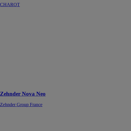
CHAROT
Zehnder Nova
Neo
Zehnder Group
France
Ventilo-
radiateur®
décoratif
rayonnant en
acier pour
chauffage
central avec
convection
forcée
Zehnder Nova Neo
Zehnder Group France
Radiateur
électrique LCD
céramique
blanc jarpa