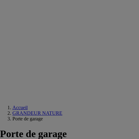
Equipements
salle
de
bain
Douche
Matériaux
salle
de
bain
Meuble
salle
de
bain
Robinetterie
Techniques
sanitaires
Accueil
GRANDEUR NATURE
Porte de garage
Porte de garage