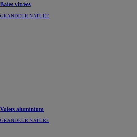
Baies vitrées
GRANDEUR NATURE
Volets
aluminium
GRANDEUR
NATURE
Les volets
aluminium
Grandeur
Nature
permettent
d'améliorer les
nuisances
sonores et
thermiques
Volets aluminium
GRANDEUR NATURE
Portail
aluminium