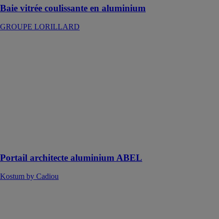
Baie vitrée coulissante en aluminium
GROUPE LORILLARD
Portail
architecte
aluminium
ABEL
Kostum by
Cadiou
Plus simple et
plus juste, le
portail Abel fait
la part belle à
l’esthétique
Portail architecte aluminium ABEL
Kostum by Cadiou
Baie vitrée
aluminium
motorisée