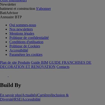
Offre fournisseurs
Newsletter
batiment et construction
S'abonner
BatiAdvisor
Annuaire BTP
Qui sommes-nous
Nos newsletters
Mentions légales
Politique de confidentialité
Conditions d'utilisation
Politique de Cookies
Accessibilité
Paramétrer les cookies
Plan de site Produits
Guide BIM
GUIDE FRANCHISES DE
DECORATION ET RENOVATION
Contacts
Build By
En savoir plus
|
Actualités
|
Carrières
|
Inclusion &
Diversité
|
RSE
|
Accessibilité