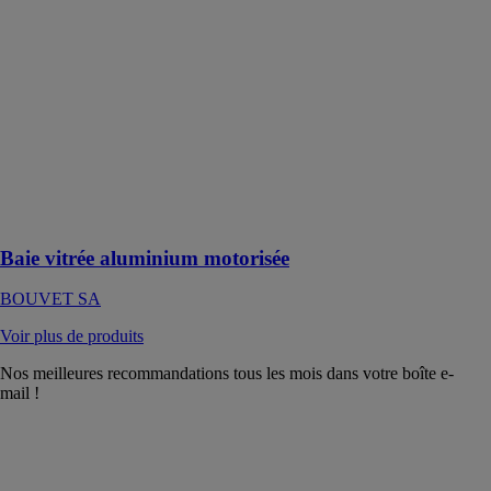
BOUVET SA
La Baie vitrée
aluminium
motorisée est
un système
innovant
permettant le
contrôle
automatisé et
connecté des
baies vitrées
Baie vitrée aluminium motorisée
BOUVET SA
Voir plus de produits
Nos meilleures recommandations tous les mois dans votre boîte e-
mail !