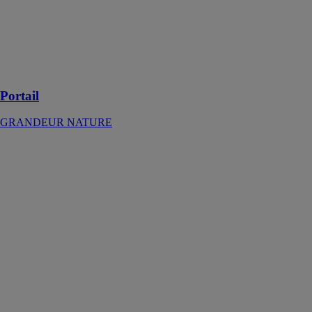
aluminium sont
conçus pour
répondre aux
critères les plus
stricts en termes
de rigidité
Portail
GRANDEUR NATURE
Baies vitrées
GRANDEUR
NATURE
Les baies
vitrées
permettent de
créer de larges
espaces vitrés,
favorisant aussi
l’espace avec
une ouverture
latérale