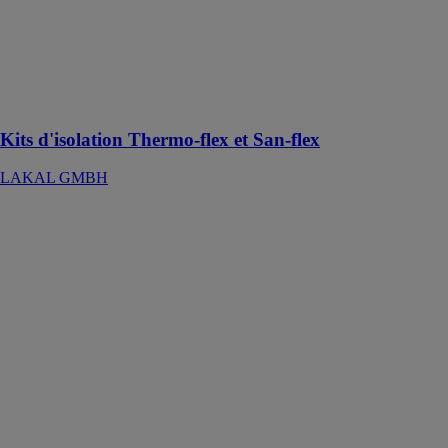
Une solution
idéale pour
stopper les
pertes d’énergie
et faire des
économies
Kits d'isolation Thermo-flex et San-flex
LAKAL GMBH
Baie vitrée
coulissante en
aluminium
GROUPE
LORILLARD
Coulissant
aluminium,
l'association du
design et de la
technologie
pour un clair de
jour maximal