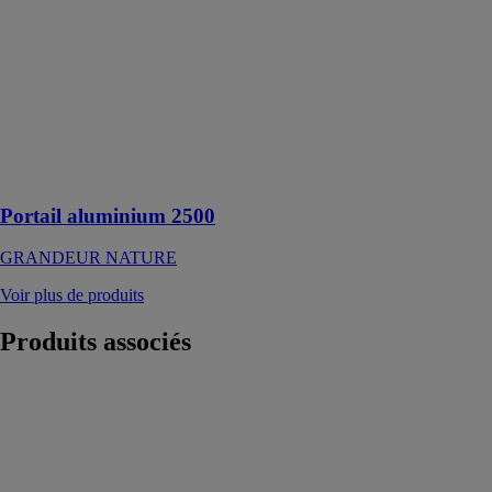
2500
GRANDEUR
NATURE
Le portail à
composer pour
une entrée
soignée et
sécurisée
Portail aluminium 2500
GRANDEUR NATURE
Voir plus de produits
Produits
associés
Kits d'isolation
Thermo-flex et
San-flex
LAKAL
GMBH