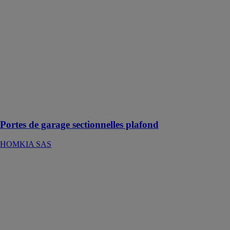
HOMKIA SAS
Les portes de
garage
sectionnelles
plafond sont
des solutions
modernes et
polyvalentes
pour sécuriser
et isoler votre
garage
Portes de garage sectionnelles plafond
HOMKIA SAS
Pergolas
polycarbonates
fixes
HOMKIA SAS
La pergola en
polycarbonate
offre une