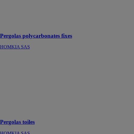
protection à la
terrasse contre
les
changements
climatiques
Pergolas polycarbonates fixes
HOMKIA SAS
Pergolas toiles
HOMKIA SAS
Les pergolas
toiles
représentent
une solution
alternative aux
protections
solaires
classiques
Pergolas toiles
HOMKIA SAS