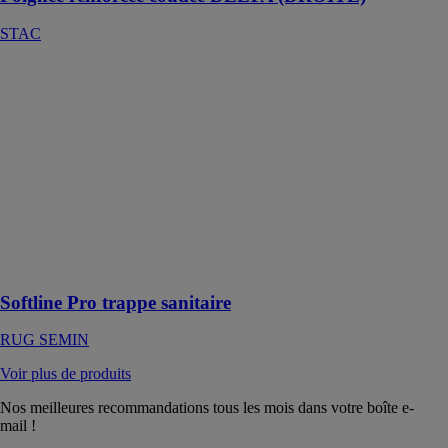
STAC
Softline Pro
trappe sanitaire
RUG SEMIN
Softline Pro
trappe sanitaire
revêtement gris,
modèle
particulièrement
stable et
résistant aux
intempéries
Softline Pro trappe sanitaire
RUG SEMIN
Voir plus de produits
Nos meilleures recommandations tous les mois dans votre boîte e-
mail !