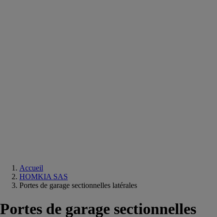
Equipements
salle
de
bain
Douche
Matériaux
salle
de
bain
Meuble
salle
de
bain
Robinetterie
Techniques
sanitaires
Accueil
HOMKIA SAS
Portes de garage sectionnelles latérales
Portes de garage sectionnelles