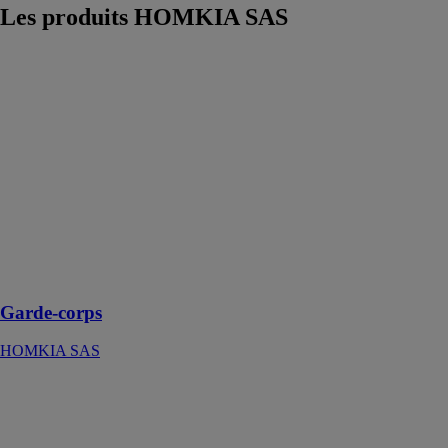
Les produits
HOMKIA SAS
Garde-corps
HOMKIA SAS
Ce garde-corps
permet de
sécuriser des
aménagements
comme un
escalier, un
balcon, une
terrasse ou
encore une
piscine
Garde-corps
HOMKIA SAS
Portes de
garage
sectionnelles
plafond