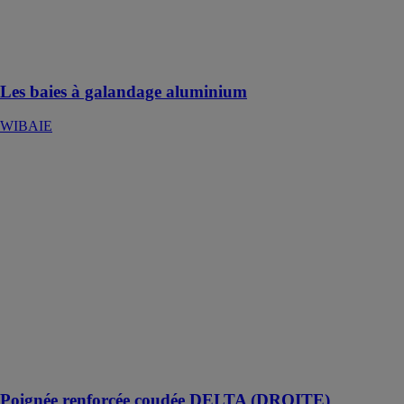
votre extérieur
et votre
intérieur ne font
plus qu’un !
Les baies à galandage aluminium
WIBAIE
Poignée
renforcée
coudée
DELTA
(DROITE)
STAC
Poignée pour
fenêtres
coulissantes
avec systèmes
de fermeture
monopoint ou
multipoint
Poignée renforcée coudée DELTA (DROITE)