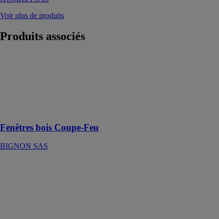
Voir plus de produits
Produits
associés
Fenêtres bois
Coupe-Feu
BIGNON SAS
L'esthetique au
service de la
securite
Fenêtres bois Coupe-Feu
BIGNON SAS
Les baies à
galandage
aluminium
WIBAIE
Avec ce type
d’ouverture,