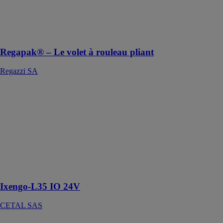
plus hautes
exigences
esthétiques et
fonctionnelles
Regapak® – Le volet à rouleau pliant
Regazzi SA
Ixengo-L35 IO
24V
CETAL SAS
Une solution de
motorisation à
vis sans fin
robuste et
endurante pour
portails battants
Ixengo-L35 IO 24V
CETAL SAS
SWINGLINE