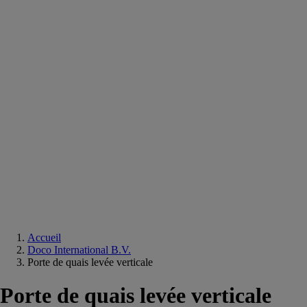
Equipements
salle
de
bain
Douche
Matériaux
salle
de
bain
Meuble
salle
de
bain
Robinetterie
Techniques
sanitaires
Accueil
Doco International B.V.
Porte de quais levée verticale
Porte de quais levée verticale