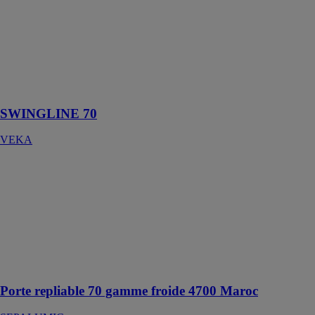
70
VEKA
Une ligne
extérieure
galbée et
moderne
SWINGLINE 70
VEKA
Porte repliable
70 gamme
froide 4700
Maroc
SEPALUMIC
L’ouverture
totale sur
l’extérieur…
Porte repliable 70 gamme froide 4700 Maroc