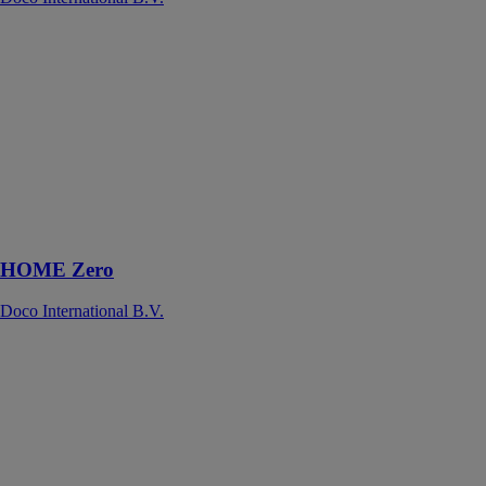
HOME Zero
Doco
International
B.V.
HOME Zero
est la solution
idéale pour les
garages tunnels
et les projets de
rénovation.
HOME Zero
Doco International B.V.
Portillon
Doco
International
B.V.
Ce portillon
novateur se
distingue par sa