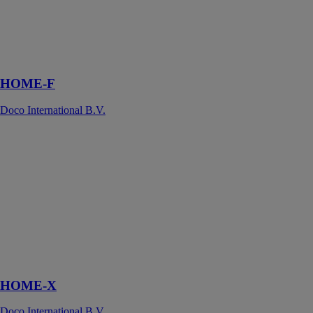
peut supporter
jusqu'à 295 kg
et, avec une
largeur de 6000
mm
HOME-F
Doco International B.V.
HOME-X
Doco
International
B.V.
HOME est l'un
des systèmes de
portes
modulaires les
plus innovants
du marché
HOME-X
Doco International B.V.