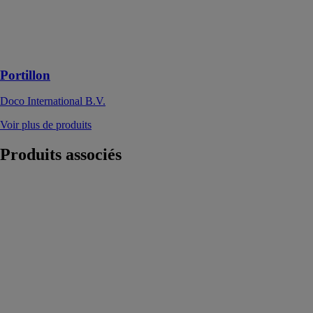
durabilité et sa
robustesse, tout
en étant simple
à installer
Portillon
Doco International B.V.
Voir plus de produits
Produits
associés
Regapak® –
Le volet à
rouleau pliant
Regazzi SA
Regapak® est
un volet à
rouleau
empilable
conçu pour
répondre aux