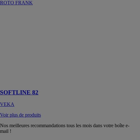
ROTO FRANK
SOFTLINE 82
VEKA
VEKA a conçu
le design
SOFTLINE
82,
spécialement
pensé pour les
bâtiments à très
haute
performance
énergétique
SOFTLINE 82
VEKA
Voir plus de produits
Nos meilleures recommandations tous les mois dans votre boîte e-
mail !