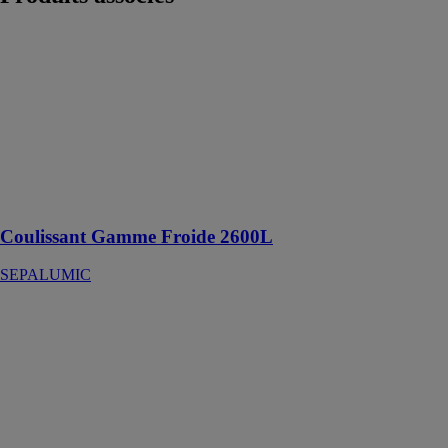
Coulissant
Gamme Froide
2600L
SEPALUMIC
Solution
optimale pour
les coulissants
grandes
ouvertures
Coulissant Gamme Froide 2600L
SEPALUMIC
Energy 473
Outdoor
MOTTURA
TENDE &
SCORRITENDA
SPA
Système