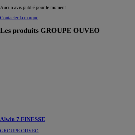
Aucun avis publié pour le moment
Contacter la marque
Les produits
GROUPE OUVEO
Alwin 7
FINESSE
GROUPE
OUVEO
Alwin 7
FINESSE est
une fenêtre
aluminium sur-
mesure
contemporaine
à la surface
vitrée maximale
Alwin 7 FINESSE
GROUPE OUVEO