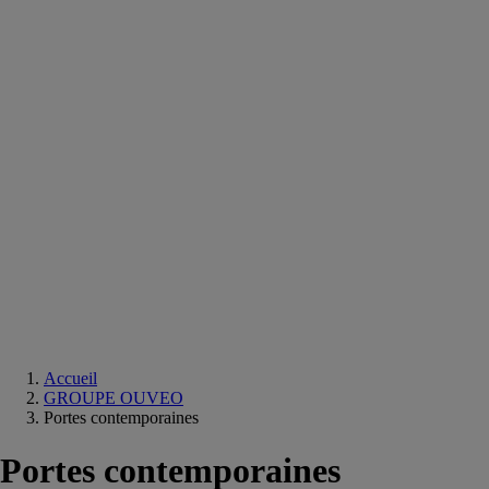
Equipements
salle
de
bain
Douche
Matériaux
salle
de
bain
Meuble
salle
de
bain
Robinetterie
Techniques
sanitaires
Accueil
GROUPE OUVEO
Portes contemporaines
Portes contemporaines