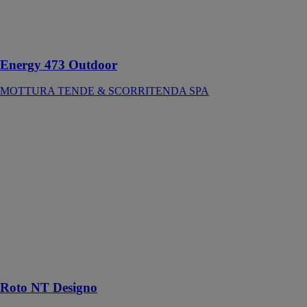
indiqué pour
stores filtrants
de grandes
dimensions
Energy 473 Outdoor
MOTTURA TENDE & SCORRITENDA SPA
Roto NT
Designo
ROTO
FRANK
La solution de
paumelles
invisibles pour
fenêtres et
portes-fenêtres
avec un poids
d'ouvrant
jusqu'à 150 kg
Roto NT Designo