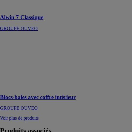
traditionnelle et
polyvalente
Alwin 7 Classique
GROUPE OUVEO
Blocs-baies
avec coffre
intérieur
GROUPE
OUVEO
Un volet
roulant intégré
directement à la
menuiserie
Blocs-baies avec coffre intérieur
GROUPE OUVEO
Voir plus de produits
Produits
associés