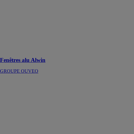
Fenêtres alu
Alwin
GROUPE
OUVEO
Une fenêtre
pour ne perdre
aucun rayon de
lumière
Fenêtres alu Alwin
GROUPE OUVEO
Alwin 7
Classique
GROUPE
OUVEO
Alwin 7
Classique est
une fenêtre
aluminium sur-
mesure