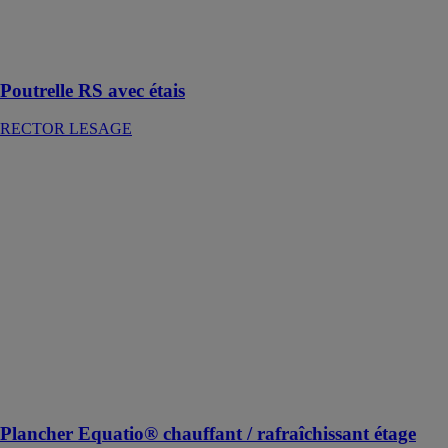
pour toutes
zones
sismiques
Poutrelle RS avec étais
RECTOR LESAGE
Plancher
Equatio®
chauffant /
rafraîchissant
étage
RECTOR
LESAGE
Le plancher
chauffant /
rafraîchissant
d’étage intégré
à la dalle de
compression
Plancher Equatio® chauffant / rafraîchissant étage