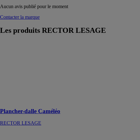
Aucun avis publié pour le moment
Contacter la marque
Les produits
RECTOR LESAGE
Plancher-dalle
Caméléo
RECTOR
LESAGE
Le système
plancher-dalle
Caméléo fait le
pari de
l’intelligence
constructive
Plancher-dalle Caméléo
RECTOR LESAGE
Murs Blocs
Rector