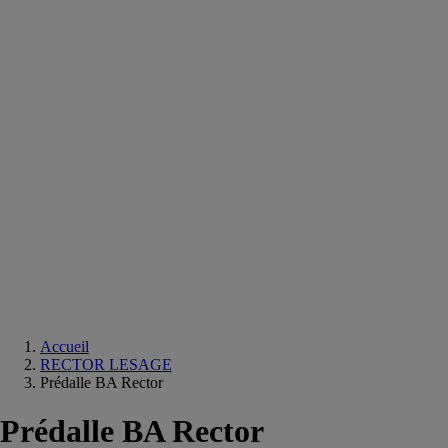
Equipements
salle
de
bain
Douche
Matériaux
salle
de
bain
Meuble
salle
de
bain
Robinetterie
Techniques
sanitaires
Accueil
RECTOR LESAGE
Prédalle BA Rector
Prédalle BA Rector