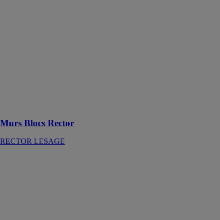
RECTOR
LESAGE
Les murs Blocs
Rector sont des
blocs en béton
empilables et
réutilisables,
distribués
uniquement
dans l'ouest de
la france
Murs Blocs Rector
RECTOR LESAGE
Poutrelle RS
avec étais
RECTOR
LESAGE
Poutrelle en
béton
précontraint