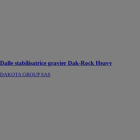
GROUP SAS
Le système
d'emboîtement
innovant
permet de relier
les panneaux et
de créer une
surface
continue
Dalle stabilisatrice gravier Dak-Rock Heavy
DAKOTA GROUP SAS
Abri
télescopique
Néo XXL
AZENCO
Abri
télescopique
Néo XXL est
une solution
innovante qui