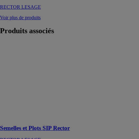
RECTOR LESAGE
Voir plus de produits
Produits
associés
Semelles et
Plots SIP
Rector
RECTOR
LESAGE
Une pose facile
et rapide, même
sur les sols
difficiles et ce
quelles que
soient les
conditions
météorologiques.
Semelles et Plots SIP Rector