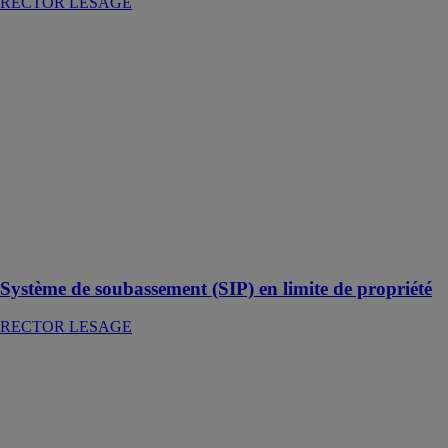
RECTOR LESAGE
Système de
soubassement
(SIP) en limite
de propriété
RECTOR
LESAGE
La solution clé
en main pour
construire
sereinement en
limite de
propriété
Système de soubassement (SIP) en limite de propriété
RECTOR LESAGE
Dalle
stabilisatrice
gravier Dak-
Rock Heavy
DAKOTA