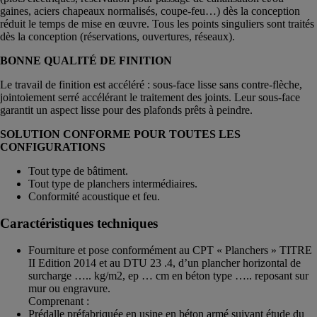
gaines, aciers chapeaux normalisés, coupe-feu…) dès la conception
réduit le temps de mise en œuvre. Tous les points singuliers sont traités
dès la conception (réservations, ouvertures, réseaux).
BONNE QUALITÉ DE FINITION
Le travail de finition est accéléré : sous-face lisse sans contre-flèche,
jointoiement serré accélérant le traitement des joints. Leur sous-face
garantit un aspect lisse pour des plafonds prêts à peindre.
SOLUTION CONFORME POUR TOUTES LES
CONFIGURATIONS
Tout type de bâtiment.
Tout type de planchers intermédiaires.
Conformité acoustique et feu.
Caractéristiques techniques
Fourniture et pose conformément au CPT « Planchers » TITRE
II Edition 2014 et au DTU 23 .4, d’un plancher horizontal de
surcharge ….. kg/m2, ep … cm en béton type ….. reposant sur
mur ou engravure.
Comprenant :
Prédalle préfabriquée en usine en béton armé suivant étude du