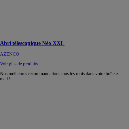
combine
discrétion,
esthétisme et
performance
technique pour
les piscines
hors normes
Abri télescopique Néo XXL
AZENCO
Voir plus de produits
Nos meilleures recommandations tous les mois dans votre boîte e-
mail !