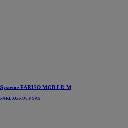
PAREXGROUP
SAS
Système
d’Isolation
Thermique
Extérieure par
enduit sur
isolant (ETICS)
destiné aux
façades de
maisons et
bâtiments à
ossature bois
(MOB)
Système PARISO MOB LR-M
PAREXGROUP SAS
Couvre-joints
spécial unité de
service pour
passagers