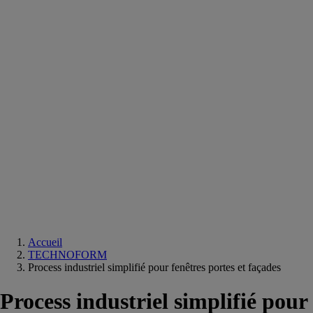
Equipements
salle
de
bain
Douche
Matériaux
salle
de
bain
Meuble
salle
de
bain
Robinetterie
Techniques
sanitaires
Accueil
TECHNOFORM
Process industriel simplifié pour fenêtres portes et façades
Process industriel simplifié pour