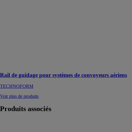
Rail de guidage
pour systèmes
de convoyeurs
aériens
TECHNOFORM
Les systèmes
de convoyeurs
aériens sont
utilisés pour
transporter des
biens ou des
vêtements
Rail de guidage pour systèmes de convoyeurs aériens
TECHNOFORM
Voir plus de produits
Produits
associés
Système
PARISO MOB
LR-M