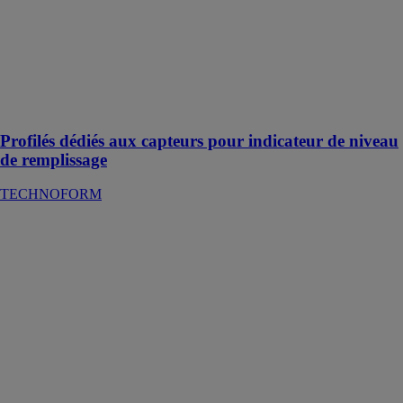
substances les
plus agressives,
nos profilés
résistent aux
substances
chimiques et à
la corrosion
Profilés dédiés aux capteurs pour indicateur de niveau
de remplissage
TECHNOFORM
Corps
réfrigérant
plastique pour
LED
TECHNOFORM
Nos corps
réfrigérants
thermoplastiques
sont à la fois
thermiquement
conducteurs et