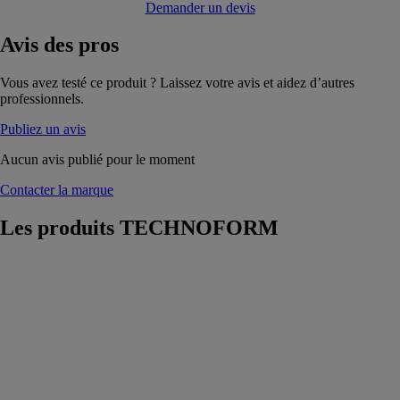
Demander un devis
Avis
des pros
Vous avez testé ce produit ? Laissez votre avis et aidez d’autres
professionnels.
Publiez un avis
Aucun avis publié pour le moment
Contacter la marque
Les produits
TECHNOFORM
Profilés dédiés
aux capteurs
pour indicateur
de niveau de
remplissage
TECHNOFORM
Conçus pour
supporter les