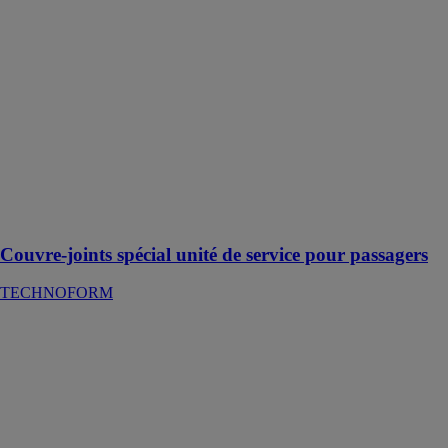
TECHNOFORM
Notre méthode
d’extrusion
haute précision,
qui utilise du
PEI approuvé
par l’industrie,
permet une
extrusion fiable
de ce plastique
complexe à
traiter
Couvre-joints spécial unité de service pour passagers
TECHNOFORM
TECAPEEK
CMF gris
Ensinger
France
Une solution
polyvalente et