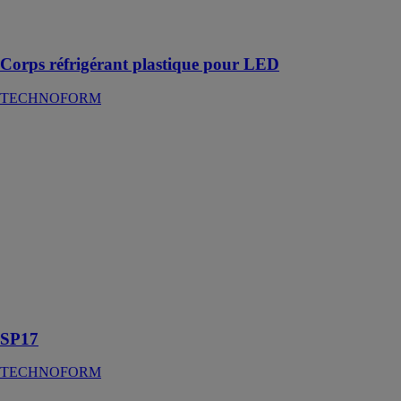
isolés
électriquement
Corps réfrigérant plastique pour LED
TECHNOFORM
SP17
TECHNOFORM
Sa hauteur de 8
mm améliore la
manipulation et
le placement
des cadres
d'espaceurs sur
la ligne de
production des
vitrages isolants
SP17
TECHNOFORM