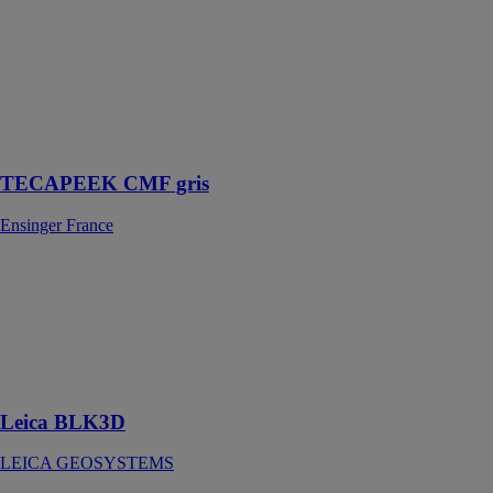
performante
pour les
applications
nécessitant à la
fois des
propriétés
mécaniques
élevées
TECAPEEK CMF gris
Ensinger France
Leica BLK3D
LEICA
GEOSYSTEMS
Mesure 3D sur
une photo en
temps réel.
Leica BLK3D
LEICA GEOSYSTEMS