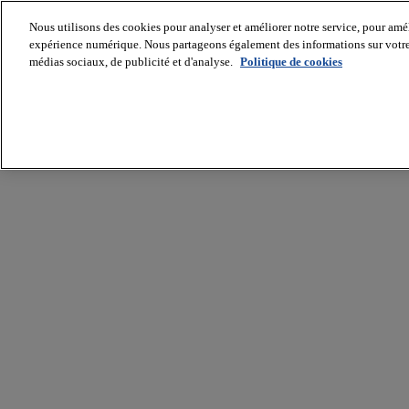
Nous utilisons des cookies pour analyser et améliorer notre service, pour améli
expérience numérique. Nous partageons également des informations sur votre u
médias sociaux, de publicité et d'analyse.
Politique de cookies
Batiradio
Articles
&
expertises
Construction
Tech,
IT,
start-
up
Génie
climatique
Gros
œuvre,
structure
et
enveloppe
Hors
site