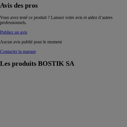
Avis
des pros
Vous avez testé ce produit ? Laissez votre avis et aidez d’autres
professionnels.
Publiez un avis
Aucun avis publié pour le moment
Contacter la marque
Les produits
BOSTIK SA
Ragréage de
sol SADER
MAXI
ROXOL
FIBRÉ
BOSTIK SA
Ragréage de
sol autolissant
et autonivelant
P4 fibré, adapté