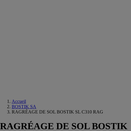
Equipements
salle
de
bain
Douche
Matériaux
salle
de
bain
Meuble
salle
de
bain
Robinetterie
Techniques
sanitaires
Accueil
BOSTIK SA
RAGRÉAGE DE SOL BOSTIK SL C310 RAG
RAGRÉAGE DE SOL BOSTIK