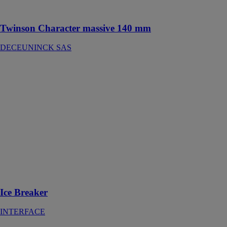
projets !
Twinson Character massive 140 mm
DECEUNINCK SAS
Ice Breaker
INTERFACE
Une dalle de
moquette éco-
conçue et
pensée pour les
grands espaces
ouverts avec un
design
organique et
non-
directionnel
Ice Breaker
INTERFACE