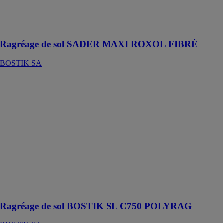
pour les
travaux neufs et
rénovations
Ragréage de sol SADER MAXI ROXOL FIBRÉ
BOSTIK SA
Ragréage de
sol BOSTIK
SL C750
POLYRAG
BOSTIK SA
Ragréage de
sol fibré rapide
autolissant
polyvalent P3R
pour travaux
neufs et
rénovations
Ragréage de sol BOSTIK SL C750 POLYRAG