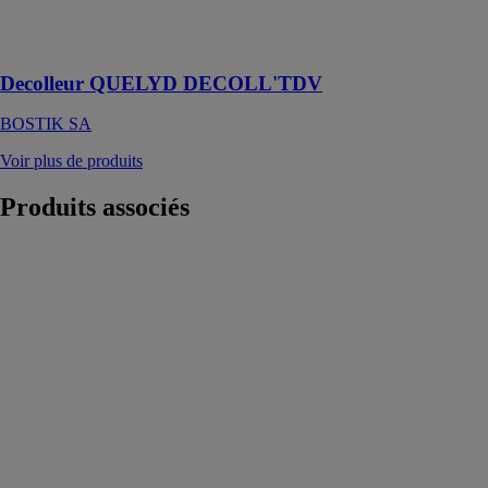
Décoller de la
toile de verre
Decolleur QUELYD DECOLL'TDV
BOSTIK SA
Voir plus de produits
Produits
associés
Twinson
Character
massive 140
mm
DECEUNINCK
SAS
Ce revêtement
de sol extérieur
ouvre un vaste
champ de
possibilités
pour vos