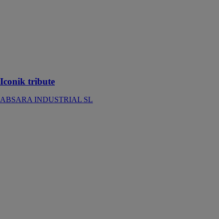
Iconik tribute
ABSARA
INDUSTRIAL
SL
Des carreaux
en céramique
artisanale
Iconik tribute
ABSARA INDUSTRIAL SL
Riscado
A
CIMENTEIRA
DO LOURO
SA
Le parement
pierre Riscado
est un choix sûr
pour les
amateurs
d'élégance