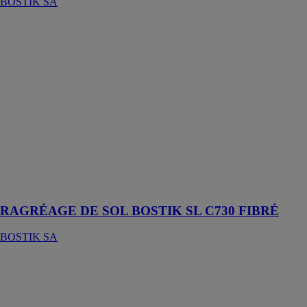
BOSTIK SA
RAGRÉAGE
DE SOL
BOSTIK SL
C730 FIBRÉ
BOSTIK SA
Ragréage de
sol autolissant
fibré pour sols
intérieurs et
extérieurs pour
les travaux
neufs et
rénovation
RAGRÉAGE DE SOL BOSTIK SL C730 FIBRÉ
BOSTIK SA
Decolleur
QUELYD
DECOLL'TDV
BOSTIK SA