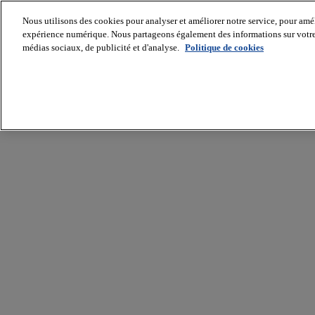
Nous utilisons des cookies pour analyser et améliorer notre service, pour améli
expérience numérique. Nous partageons également des informations sur votre u
médias sociaux, de publicité et d'analyse.
Politique de cookies
Batiradio
Articles
&
expertises
Construction
Tech,
IT,
start-
up
Génie
climatique
Gros
œuvre,
structure
et
enveloppe
Hors
site