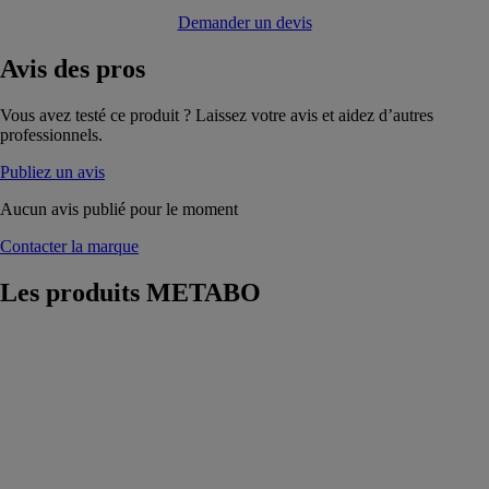
Demander un devis
Avis
des pros
Vous avez testé ce produit ? Laissez votre avis et aidez d’autres
professionnels.
Publiez un avis
Aucun avis publié pour le moment
Contacter la marque
Les produits
METABO
Ponceuse
excentrique
sans fil SXA 18
LTX 125 BL
SET
METABO
Ponceuse