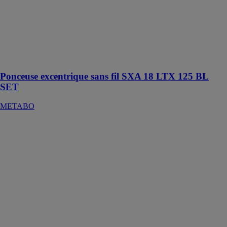
excentrique
sans fil plate au
design
ergonomique et
au poids plume
pour travailler
sans se fatiguer
Ponceuse excentrique sans fil SXA 18 LTX 125 BL
SET
METABO
Pompe de
chantier et pour
eau sale SP 28-
50 S INOX
METABO
Pour eaux
polluées
contenant des
corps solides
jusqu'à 50 mm
de diamètre