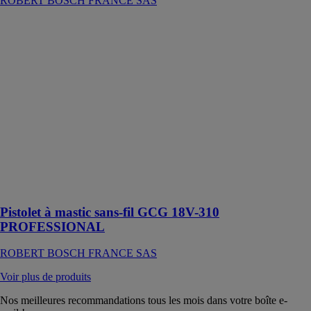
ROBERT BOSCH FRANCE SAS
Pistolet à
mastic sans-fil
GCG 18V-310
PROFESSIONAL
ROBERT
BOSCH
FRANCE SAS
Ce pistolet à
mastic sans-fil
est idéal pour
mastiquer et
appliquer des
produits
Pistolet à mastic sans-fil GCG 18V-310
PROFESSIONAL
ROBERT BOSCH FRANCE SAS
Voir plus de produits
Nos meilleures recommandations tous les mois dans votre boîte e-