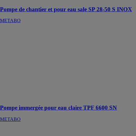
Pompe de chantier et pour eau sale SP 28-50 S INOX
METABO
Pompe
immergée pour
eau claire TPF
6600 SN
METABO
Pour pomper,
vider et faire
circuler de l'eau
claire depuis
des cuves, des
bassins ou des
caves inondées
Pompe immergée pour eau claire TPF 6600 SN
METABO
Meuleuse
d'angle WEV