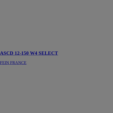
FEIN
FRANCE
Visseuse-
boulonneuse à
chocs sans fil,
pour vissages
universels, y
compris vis
auto perceuses
ASCD 12-150 W4 SELECT
FEIN FRANCE
Tournevis TX
20X100
PROFESSIONAL
ROBERT
BOSCH
FRANCE SAS
Conçu pour
durer et pour
une utilisation