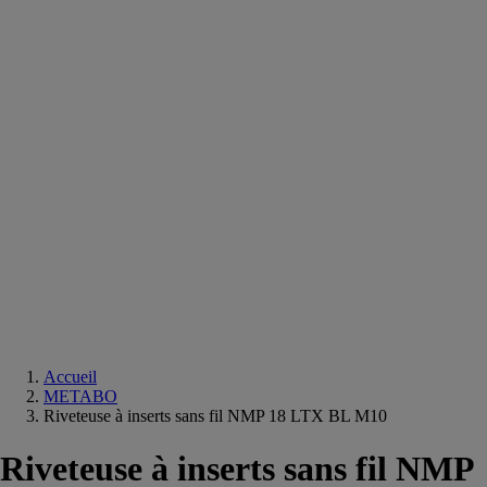
Equipements
salle
de
bain
Douche
Matériaux
salle
de
bain
Meuble
salle
de
bain
Robinetterie
Techniques
sanitaires
Accueil
METABO
Riveteuse à inserts sans fil NMP 18 LTX BL M10
Riveteuse à inserts sans fil NMP