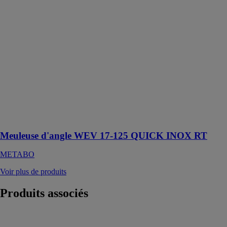
17-125
QUICK INOX
RT
METABO
Pour le travail
de l'acier
inoxydable et
pour travailler
avec des
meules en
fibres
agressives
Meuleuse d'angle WEV 17-125 QUICK INOX RT
METABO
Voir plus de produits
Produits
associés
ASCD 12-150
W4 SELECT