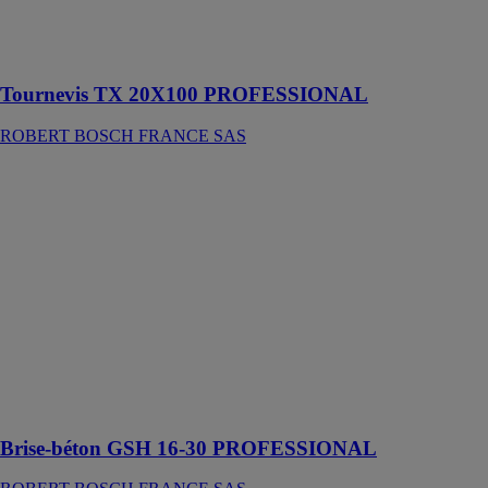
dans des
applications
très exigeantes
Tournevis TX 20X100 PROFESSIONAL
ROBERT BOSCH FRANCE SAS
Brise-béton
GSH 16-30
PROFESSIONAL
ROBERT
BOSCH
FRANCE SAS
Cet outil est
conçu pour le
fractionnement
et la destruction
de béton et de
roches
Brise-béton GSH 16-30 PROFESSIONAL