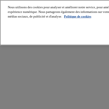
Nous utilisons des cookies pour analyser et améliorer notre service, pour améli
expérience numérique. Nous partageons également des informations sur votre u
médias sociaux, de publicité et d'analyse.
Politique de cookies
Batiradio
Articles
&
expertises
Construction
Tech,
IT,
start-
up
Génie
climatique
Gros
œuvre,
structure
et
enveloppe
Hors
site