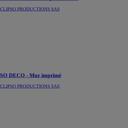
CLIPSO PRODUCTIONS SAS
SO DECO -
Mur imprimé
CLIPSO
PRODUCTIONS
SAS
Réinventez vos
intérieurs avec
le mur imprimé
SO DECO !
SO DECO - Mur imprimé
CLIPSO PRODUCTIONS SAS
SO DECO -
Mur trompe-
l'œil
CLIPSO
PRODUCTIONS
SAS