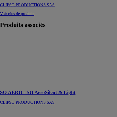
CLIPSO PRODUCTIONS SAS
Voir plus de produits
Produits
associés
SO AERO -
SO AeroSilent
& Light
CLIPSO
PRODUCTIONS
SAS
Combinez
acoustique et
lumière dans un
seul cadre !
SO AERO - SO AeroSilent & Light
CLIPSO PRODUCTIONS SAS
SO DECO -
Mur imprimé