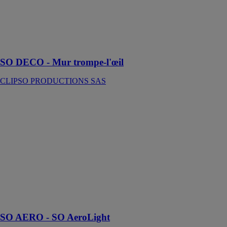
Plongez dans
l’illusion du
mur trompe-
l’œil SO
DECO !
SO DECO - Mur trompe-l'œil
CLIPSO PRODUCTIONS SAS
SO AERO -
SO AeroLight
CLIPSO
PRODUCTIONS
SAS
Avec le cadre
rétro-éclairé SO
AeroLight,
créez des
ambiances
lumineuses !
SO AERO - SO AeroLight