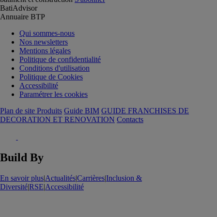
BatiAdvisor
Annuaire BTP
Qui sommes-nous
Nos newsletters
Mentions légales
Politique de confidentialité
Conditions d'utilisation
Politique de Cookies
Accessibilité
Paramétrer les cookies
Plan de site Produits
Guide BIM
GUIDE FRANCHISES DE
DECORATION ET RENOVATION
Contacts
Build By
En savoir plus
|
Actualités
|
Carrières
|
Inclusion &
Diversité
|
RSE
|
Accessibilité