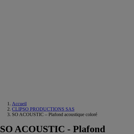
Equipements
salle
de
bain
Douche
Matériaux
salle
de
bain
Meuble
salle
de
bain
Robinetterie
Techniques
sanitaires
Accueil
CLIPSO PRODUCTIONS SAS
SO ACOUSTIC – Plafond acoustique coloré
SO ACOUSTIC - Plafond