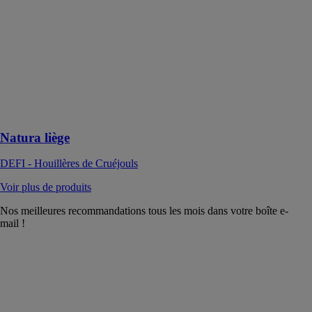
DEFI -
Houillères de
Cruéjouls
Natura’liège est
un enduit
correcteur
thermique et
acoustique
Natura liège
DEFI - Houillères de Cruéjouls
Voir plus de produits
Nos meilleures recommandations tous les mois dans votre boîte e-
mail !