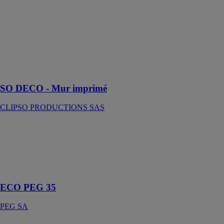
CLIPSO
PRODUCTIONS
SAS
Réinventez vos
intérieurs avec
le mur imprimé
SO DECO !
SO DECO - Mur imprimé
CLIPSO PRODUCTIONS SAS
ECO PEG 35
PEG SA
L'avenir de
l'isolation
durable
ECO PEG 35
PEG SA
Natura liège