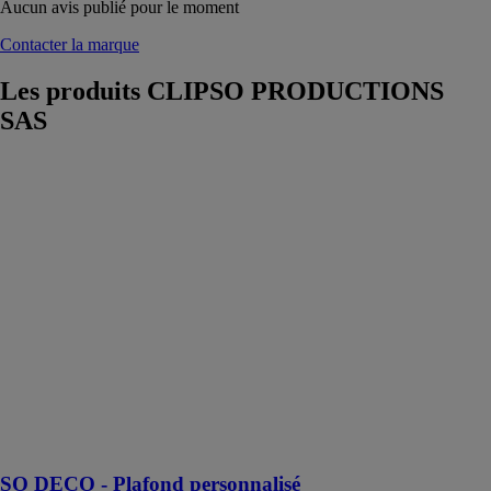
Aucun avis publié pour le moment
Contacter la marque
Les produits
CLIPSO PRODUCTIONS
SAS
SO DECO -
Plafond
personnalisé
CLIPSO
PRODUCTIONS
SAS
Le plafond
tendu
personnalisé
SO DECO
pour une
décoration
totalement
maîtrisée !
SO DECO - Plafond personnalisé