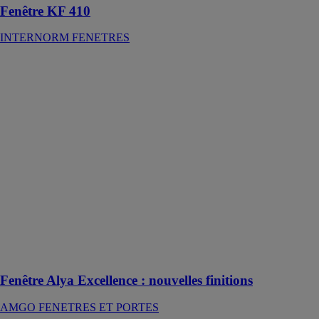
Fenêtre KF 410
INTERNORM FENETRES
Fenêtre Alya
Excellence :
nouvelles
finitions
AMGO
FENETRES
ET PORTES
La fenêtre
mixte Alya
Excellence
offre de
nouvelles
possibilités de
personnalisation
à l'intérieur
Fenêtre Alya Excellence : nouvelles finitions
AMGO FENETRES ET PORTES