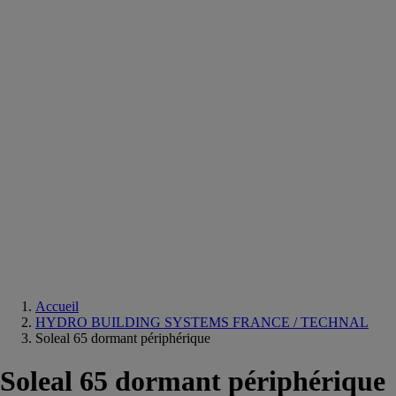
Equipements
salle
de
bain
Douche
Matériaux
salle
de
bain
Meuble
salle
de
bain
Robinetterie
Techniques
sanitaires
Accueil
HYDRO BUILDING SYSTEMS FRANCE / TECHNAL
Soleal 65 dormant périphérique
Soleal 65 dormant périphérique