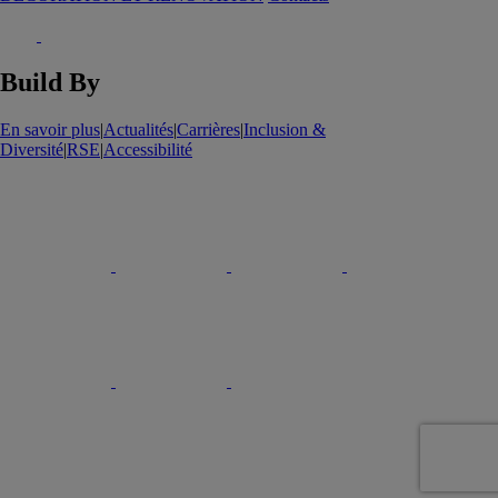
Build By
En savoir plus
|
Actualités
|
Carrières
|
Inclusion &
Diversité
|
RSE
|
Accessibilité