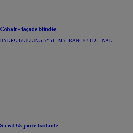
La solution
haute sécurité
en aluminium
Cobalt - façade blindée
HYDRO BUILDING SYSTEMS FRANCE / TECHNAL
Soleal 65 porte
battante
HYDRO
BUILDING
SYSTEMS
FRANCE /
TECHNAL
La porte en
aluminium
universelle
hautes
performances
Soleal 65 porte battante