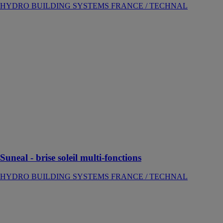
HYDRO BUILDING SYSTEMS FRANCE / TECHNAL
Suneal - brise
soleil multi-
fonctions
HYDRO
BUILDING
SYSTEMS
FRANCE /
TECHNAL
Lames de brise-
soleil
aluminium pour
intégration en
façade
Suneal - brise soleil multi-fonctions
HYDRO BUILDING SYSTEMS FRANCE / TECHNAL
Opale - les
cloisons
amovibles
HYDRO