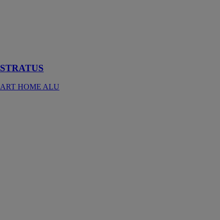
air et du
bonheur de se
retrouver entre
amis autour
d’une bonne
table
STRATUS
ART HOME ALU
Fenêtre KF 410
INTERNORM
FENETRES
La fenêtre triple
vitrage KF 410
est un
concentré de
technologie
plaçant ce
produit parmi
les meilleurs du
marché