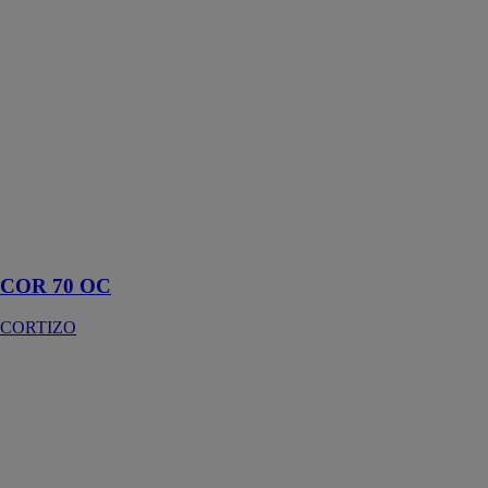
CORTIZO
COR 70 OC
un système
d’ouvrant
caché avec
dormant
monobloc
orienté au
marché français
qui facilite la
mise en
chantier
COR 70 OC
CORTIZO
STRATUS
ART HOME
ALU
Faîtes
l’expérience de
la vie en plein