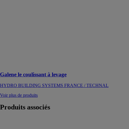
Galene le
coulissant à
levage
HYDRO
BUILDING
SYSTEMS
FRANCE /
TECHNAL
La baie
coulissante
avec vue
panoramique
Galene le coulissant à levage
HYDRO BUILDING SYSTEMS FRANCE / TECHNAL
Voir plus de produits
Produits
associés
VG500
ALIPLAST