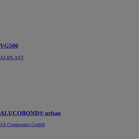
Porte
coulissante
universelle qui
répond aux
exigences
actuelles
VG500
ALIPLAST
ALUCOBOND®
urban
3A Composites
GmbH
Des couleurs
urbaines
ALUCOBOND® urban
3A Composites GmbH
Porte