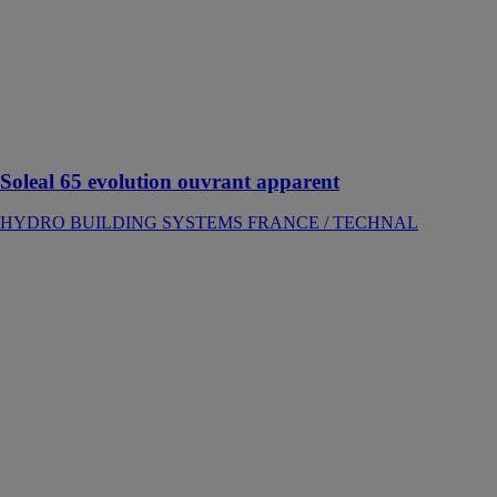
intérieure et
extérieure
permettant de
répondre à tous
types de projets
en neuf comme
en rénovation
Soleal 65 evolution ouvrant apparent
HYDRO BUILDING SYSTEMS FRANCE / TECHNAL
Jade - chevrons
tubulaires
HYDRO
BUILDING
SYSTEMS
FRANCE /
TECHNAL
L'espace à
vivre à
l’esthétique
épurée pour de