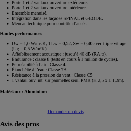
Porte 1 et 2 vantaux ouverture extérieure.
Porte 1 et 2 vantaux ouverture intérieure.
Ensemble menuisé.
Intégration dans les façades SPINAL et GEODE.
Meneau technique pour contrôle d’accès.
Hautes performances
Uw = 1,0 W/m².K, TLw = 0,52, Sw = 0,40 avec triple vitrage
(Ug = 0,5 W/m²K).
Affaiblissement acoustique : jusqu’à 40 dB (RA,tr).
Endurance : classe 8 (tests en cours à 1 million de cycles).
Perméabilité à l’air : Classe 4.
Étanchéité à l’eau : Classe 7A.
Résistance à la pression du vent : Classe C5.
1 vantail ouv. int. sur paumelles seuil PMR (H 2,5 x L 1,2m).
Matériaux :
Aluminium
Demander un devis
Avis
des pros