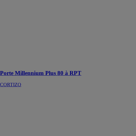
Millennium
Plus 80 à RPT
CORTIZO
Porte d'entrée
coplanaire de
80 mm. à
rupture
thermique pour
locaux
commerciaux et
bâtiments
Porte Millennium Plus 80 à RPT
CORTIZO
Marquises &
auvents
VERRISSIMA
INDUSTRIE
SAS
Votre entrée
habillée avec