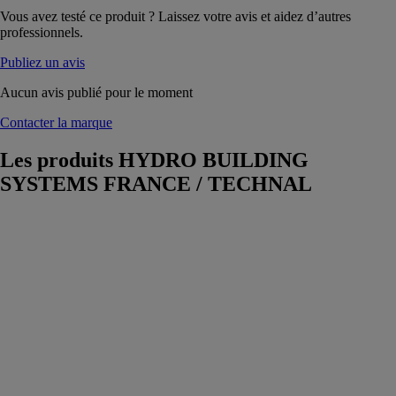
Vous avez testé ce produit ? Laissez votre avis et aidez d’autres
professionnels.
Publiez un avis
Aucun avis publié pour le moment
Contacter la marque
Les produits
HYDRO BUILDING
SYSTEMS FRANCE / TECHNAL
Soleal 65
evolution
ouvrant
apparent
HYDRO
BUILDING
SYSTEMS
FRANCE /
TECHNAL
Une solution
d’ouverture