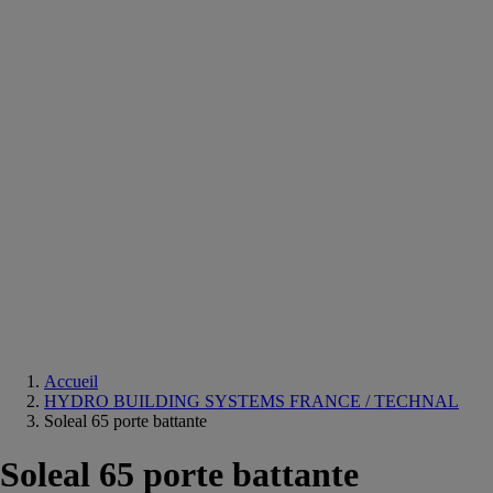
Equipements
salle
de
bain
Douche
Matériaux
salle
de
bain
Meuble
salle
de
bain
Robinetterie
Techniques
sanitaires
Accueil
HYDRO BUILDING SYSTEMS FRANCE / TECHNAL
Soleal 65 porte battante
Soleal 65 porte battante