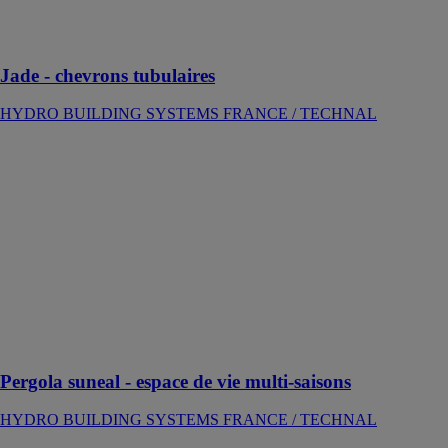
nombreuses
possibilités
architecturales
Jade - chevrons tubulaires
HYDRO BUILDING SYSTEMS FRANCE / TECHNAL
Pergola suneal
- espace de vie
multi-saisons
HYDRO
BUILDING
SYSTEMS
FRANCE /
TECHNAL
La pergola
aluminium
indétrônable
Pergola suneal - espace de vie multi-saisons
HYDRO BUILDING SYSTEMS FRANCE / TECHNAL