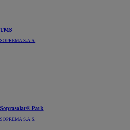
Panneau isolant
en mousse
rigide de
polyuréthane
TMS
SOPREMA S.A.S.
Soprasolar®
Park
SOPREMA
S.A.S.
Modules
photovoltaïques
inclinés destiné
aux espaces de
stationnement
Soprasolar® Park
SOPREMA S.A.S.
Pavatextil P