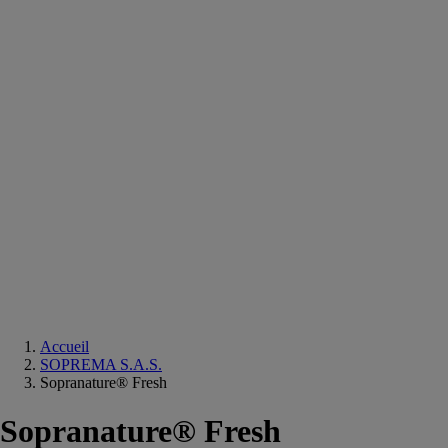
Equipements
salle
de
bain
Douche
Matériaux
salle
de
bain
Meuble
salle
de
bain
Robinetterie
Techniques
sanitaires
Accueil
SOPREMA S.A.S.
Sopranature® Fresh
Sopranature® Fresh