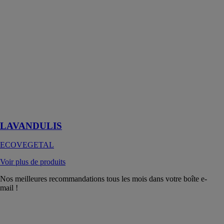
LAVANDULIS
est la solution
alternative à la
terrasse jardin,
c'est
l'association
idéale de
plantes
aromatiques et
vivaces
florifères
LAVANDULIS
ECOVEGETAL
Voir plus de produits
Nos meilleures recommandations tous les mois dans votre boîte e-
mail !