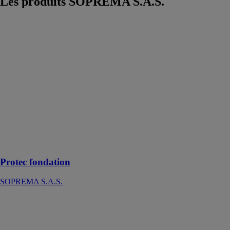
Les produits
SOPREMA S.A.S.
Protec
fondation
SOPREMA
S.A.S.
Une feuille
souple
d’étanchéité
constituée
d’une armature
en polyester
non-tissé et de
bitume
élastomère
Protec fondation
SOPREMA S.A.S.
TMS
SOPREMA
S.A.S.