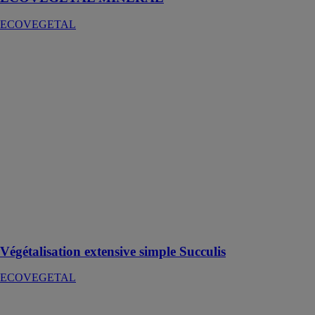
ECOVEGETAL
Végétalisation
extensive
simple Succulis
ECOVEGETAL
ECOVEGETAL
SUCCULIS est
un système de
végétalisation
de toiture
composé de
plantes
succulentes
rampantes et
résistantes
Végétalisation extensive simple Succulis
ECOVEGETAL
LAVANDULIS
ECOVEGETAL