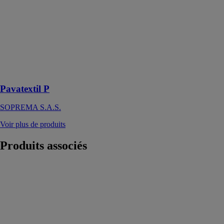
SOPREMA
S.A.S.
Un panneau
isolant thermo
acoustique
flexible en
coton recyclé
Pavatextil P
SOPREMA S.A.S.
Voir plus de produits
Produits
associés
Sol et parking
végétalisés
VEGETEK
Sol vert,
parking
végétalisé, des