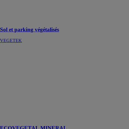
solutions pour
limiter
l’artificialisation
des sols
Sol et parking végétalisés
VEGETEK
ECOVEGETAL
MINERAL
ECOVEGETAL
ECOVEGETAL
MINERAL est
le système idéal
pour la
réalisation des
voies d’accès,
des aires de
stockage de
matériaux ou
d’engins
ECOVEGETAL MINERAL