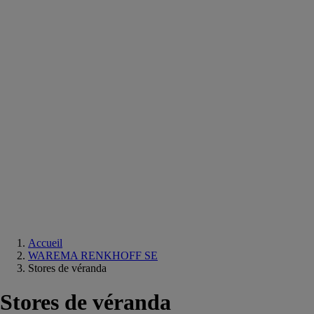
Equipements
salle
de
bain
Douche
Matériaux
salle
de
bain
Meuble
salle
de
bain
Robinetterie
Techniques
sanitaires
Accueil
WAREMA RENKHOFF SE
Stores de véranda
Stores de véranda