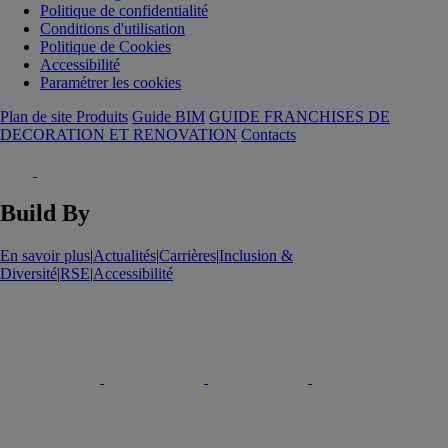
Politique de confidentialité
Conditions d'utilisation
Politique de Cookies
Accessibilité
Paramétrer les cookies
Plan de site Produits
Guide BIM
GUIDE FRANCHISES DE
DECORATION ET RENOVATION
Contacts
Build By
En savoir plus
|
Actualités
|
Carrières
|
Inclusion &
Diversité
|
RSE
|
Accessibilité