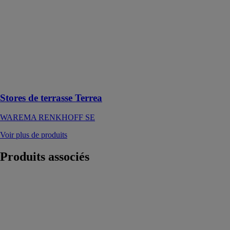
RENKHOFF
SE
Créez votre
propre espace
libre avec des
solutions de
stores
innovantes
Stores de terrasse Terrea
WAREMA RENKHOFF SE
Voir plus de produits
Produits
associés
Stores toile
extérieurs de
fenêtre
WAREMA
RENKHOFF
SE