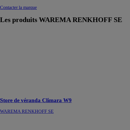
Contacter la marque
Les produits
WAREMA RENKHOFF SE
Store de
véranda
Climara W9
WAREMA
RENKHOFF
SE
Store de
véranda
intérieur avec
principe de la
contre-traction
Store de véranda Climara W9
WAREMA RENKHOFF SE
WMS
WebControl