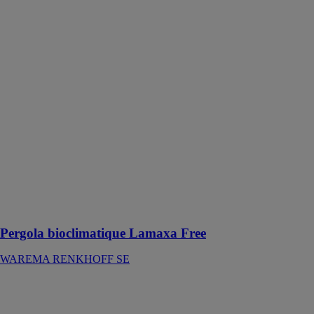
Pergola
bioclimatique
Lamaxa Free
WAREMA
RENKHOFF
SE
Cette élégante
version de
pergola offre
une vue
dégagée sur
l'extérieur car
elle ne
comporte
aucun montant
Pergola bioclimatique Lamaxa Free
WAREMA RENKHOFF SE
Stores de
terrasse Terrea
WAREMA