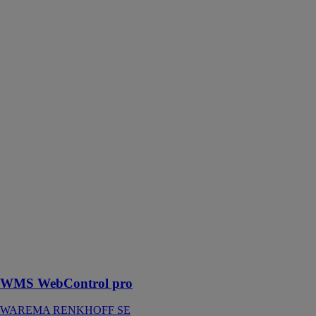
pro
WAREMA
RENKHOFF
SE
A l'aide du
WMS
WebControl
pro, vous
pouvez
commander des
produits WMS
confortablement
via des
appareils
mobiles dans
votre propre
réseau Wi-Fi et
en chemin via
le Cloud
WAREMA
WMS WebControl pro
WAREMA RENKHOFF SE