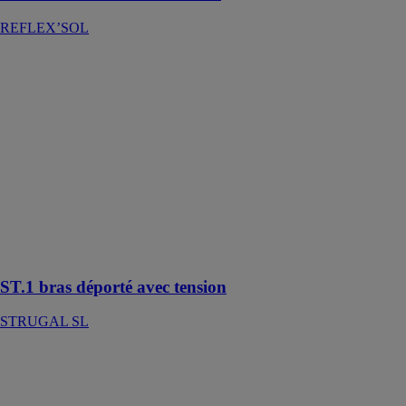
REFLEX’SOL
ST.1 bras
déporté avec
tension
STRUGAL SL
Ce modèle de
store de type
est autoportant
à fixation
directe et
s'adapte aussi
bien en façade
qu'en toiture
ST.1 bras déporté avec tension
STRUGAL SL
Thor battant
SOTHOFERM
Le volet battant