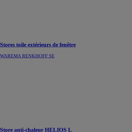
L'atmosphère
parfaite grâce
aux stores toile
extérieurs de
fenêtre
WAREMA
Stores toile extérieurs de fenêtre
WAREMA RENKHOFF SE
Store anti-
chaleur
HELIOS L
REFLEX’SOL
Store enrouleur
ultra silencieux
pour
personnaliser le
design de votre
store
Store anti-chaleur HELIOS L