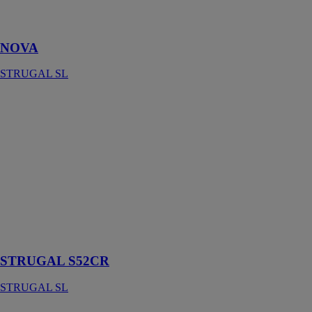
grandes
dimensions
NOVA
STRUGAL SL
STRUGAL
S52CR
STRUGAL SL
Structure
formée par des
montants et des
traverses unis
entre eux par
des pièces
conçues à cet
effet
STRUGAL S52CR
STRUGAL SL
STRUGAL