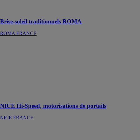
façade attrayant
et individuel
Brise-soleil traditionnels ROMA
ROMA FRANCE
NICE Hi-
Speed,
motorisations
de portails
NICE
FRANCE
Fiabilité,
performance et
sécurité
NICE Hi-Speed, motorisations de portails
NICE FRANCE
Flora
SWAO