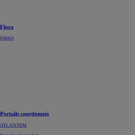
Porte d'entrée
PVC
traditionnelle
Flora
SWAO
Portails
coordonnés
ATLANTEM
Coordonnez
l’esthétique de
votre portail
avec votre
porte d’entrée
et votre porte
de garage
Portails coordonnés
ATLANTEM