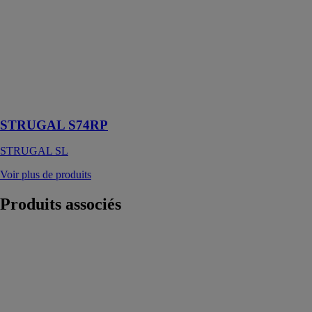
S74RP
STRUGAL SL
Lignes droites
et luminosité
sans sacrifier
les meilleures
caractéristiques
STRUGAL S74RP
STRUGAL SL
Voir plus de produits
Produits
associés
Brise-soleil
traditionnels
ROMA
ROMA
FRANCE
Agencement de