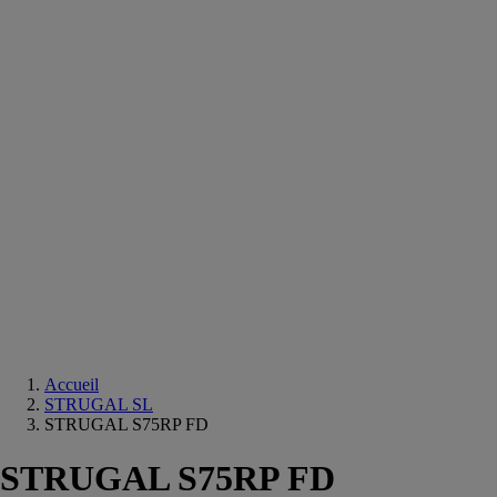
Equipements
salle
de
bain
Douche
Matériaux
salle
de
bain
Meuble
salle
de
bain
Robinetterie
Techniques
sanitaires
Accueil
STRUGAL SL
STRUGAL S75RP FD
STRUGAL S75RP FD