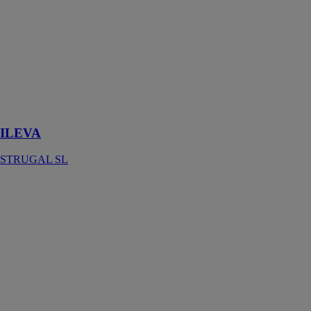
thermique avec
des valeurs de
0,9 W/m2K en
fait un système
coulissant
parfait pour
n'importe
quelle zone
climatique
ILEVA
STRUGAL SL
NOVA
STRUGAL SL
La
communication
avec l’espace
extérieur en
pliant et en
empilant
facilement ses
ouvrants à