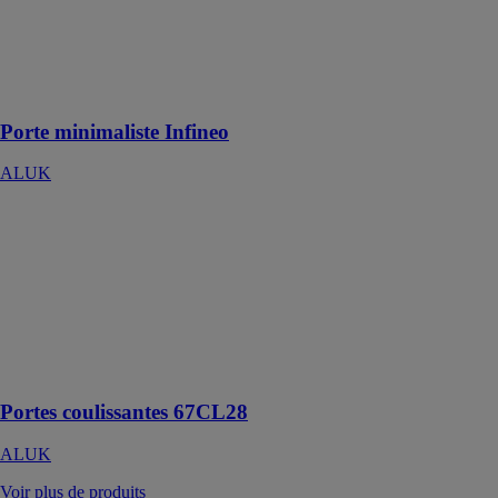
ALUK
Porte pour
allier design et
sécurité
Porte minimaliste Infineo
ALUK
Portes
coulissantes
67CL28
ALUK
Résidentiel et
non résidentiel,
neuf et
rénovation.
Portes coulissantes 67CL28
ALUK
Voir plus de produits