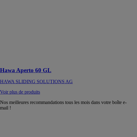
SLIDING
SOLUTIONS
AG
Ferrure pour
portes en verre
à roulement en
haut jusqu’à 60
kg avec rail de
roulement en
applique
Hawa Aperto 60 GL
HAWA SLIDING SOLUTIONS AG
Voir plus de produits
Nos meilleures recommandations tous les mois dans votre boîte e-
mail !