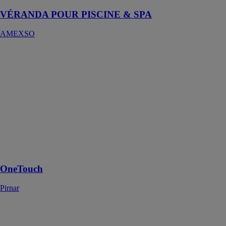
VÉRANDA POUR PISCINE & SPA
AMEXSO
OneTouch
Pirnar
Un système
d'ouverture
avec une barre
de tirage
invisible qui ne
peut être
actionnée que
par le
propriétaire
OneTouch
Pirnar
Hawa Aperto
60 GL
HAWA