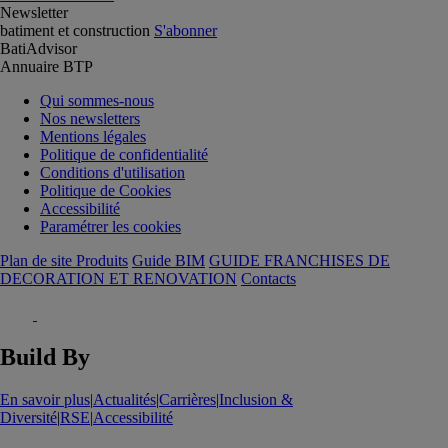
Newsletter
batiment et construction
S'abonner
BatiAdvisor
Annuaire BTP
Qui sommes-nous
Nos newsletters
Mentions légales
Politique de confidentialité
Conditions d'utilisation
Politique de Cookies
Accessibilité
Paramétrer les cookies
Plan de site Produits
Guide BIM
GUIDE FRANCHISES DE
DECORATION ET RENOVATION
Contacts
Build By
En savoir plus
|
Actualités
|
Carrières
|
Inclusion &
Diversité
|
RSE
|
Accessibilité