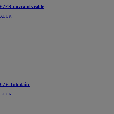
67FR ouvrant visible
ALUK
67V Tubulaire
ALUK
Un système
modulaire avec
une esthétique
contemporaine,
caractérisée par
un toit plat et
des poutres
apparentes à
l'intérieur
67V Tubulaire
ALUK
Porte
minimaliste
Infineo