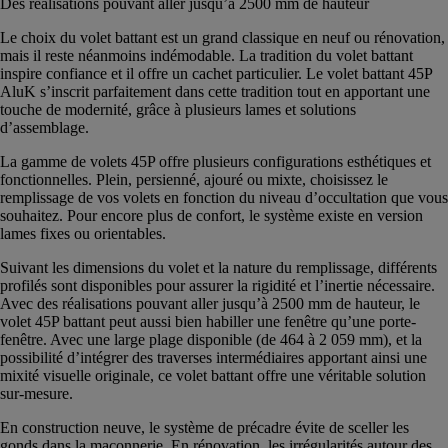
Des réalisations pouvant aller jusqu’à 2500 mm de hauteur
Le choix du volet battant est un grand classique en neuf ou rénovation,
mais il reste néanmoins indémodable. La tradition du volet battant
inspire confiance et il offre un cachet particulier. Le volet battant 45P
AluK s’inscrit parfaitement dans cette tradition tout en apportant une
touche de modernité, grâce à plusieurs lames et solutions
d’assemblage.
La gamme de volets 45P offre plusieurs configurations esthétiques et
fonctionnelles. Plein, persienné, ajouré ou mixte, choisissez le
remplissage de vos volets en fonction du niveau d’occultation que vous
souhaitez. Pour encore plus de confort, le système existe en version
lames fixes ou orientables.
Suivant les dimensions du volet et la nature du remplissage, différents
profilés sont disponibles pour assurer la rigidité et l’inertie nécessaire.
Avec des réalisations pouvant aller jusqu’à 2500 mm de hauteur, le
volet 45P battant peut aussi bien habiller une fenêtre qu’une porte-
fenêtre. Avec une large plage disponible (de 464 à 2 059 mm), et la
possibilité d’intégrer des traverses intermédiaires apportant ainsi une
mixité visuelle originale, ce volet battant offre une véritable solution
sur-mesure.
En construction neuve, le système de précadre évite de sceller les
gonds dans la maçonnerie. En rénovation, les irrégularités autour des