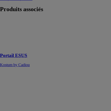
Produits
associés
Portail ESUS
Kostum by
Cadiou
Pour une entrée
pleine de
caractère !
Portail ESUS
Kostum by Cadiou
VÉRANDA
POUR
PISCINE &
SPA
AMEXSO
Profiter de sa
piscine en toute
saison