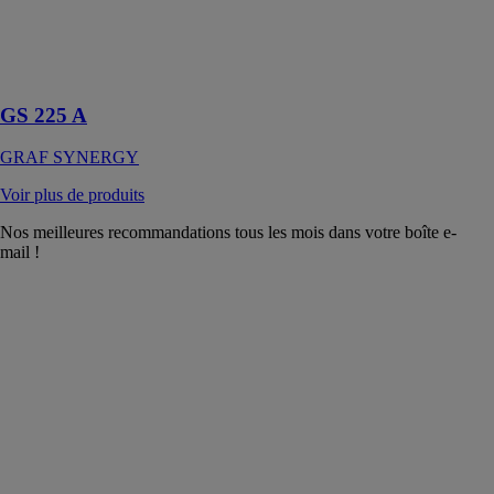
Scie radiale une
tête pour
découpe
Bloque-vitres
GS 225 A
GRAF SYNERGY
Voir plus de produits
Nos meilleures recommandations tous les mois dans votre boîte e-
mail !