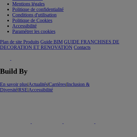
Mentions légales
Politique de confidentialité
Conditions d'utilisation
Politique de Cookies
Accessibilité
Paramétrer les cookies
Plan de site Produits
Guide BIM
GUIDE FRANCHISES DE
DECORATION ET RENOVATION
Contacts
Build By
En savoir plus
|
Actualités
|
Carrières
|
Inclusion &
Diversité
|
RSE
|
Accessibilité