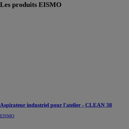
Les produits
EISMO
Aspirateur
industriel pour
l'atelier -
CLEAN 38
EISMO
Aspirateurs
industriels
puissants
destinés aux
gros travaux de
nettoyage ou
aux nettoyages
approfondis de
grosses
machines-outils
Aspirateur industriel pour l'atelier - CLEAN 38
EISMO
Scie à ruban