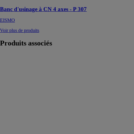
Banc d'usinage à CN 4 axes - P 307
EISMO
Voir plus de produits
Produits
associés
Système de
transport SLIM
EASY TRANS
PLUS
RUBI GROUP
Le système de
transport SLIM
EASY TRANS
PLUS a été
conçu pour la
manutention de
carreaux et
dalles grand
format d'une