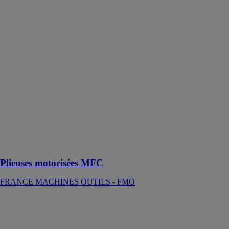
MFC
FRANCE
MACHINES
OUTILS -
FMO
Sa longueur,
jusqu’à 3 200
mm permet de
produire, entre
autres, des
profils
particulièrement
adaptés dans un
domaine tel que
le bâtiment
Plieuses motorisées MFC
FRANCE MACHINES OUTILS - FMO
GS 225 A
GRAF
SYNERGY