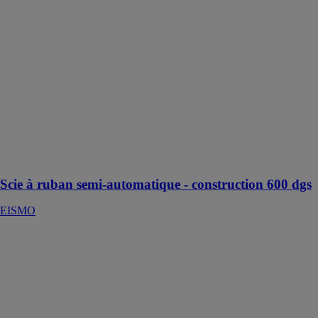
semi-
automatique -
construction
600 dgs
EISMO
Scie à ruban
semi-
automatique
pour coupes
droites et
biaises jusqu'à
60°
Scie à ruban semi-automatique - construction 600 dgs
EISMO
Scie à ruban
automatique -
Proline 350
ANC
EISMO
Scie à ruban