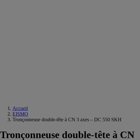
Equipements
salle
de
bain
Douche
Matériaux
salle
de
bain
Meuble
salle
de
bain
Robinetterie
Techniques
sanitaires
Accueil
EISMO
Tronçonneuse double-tête à CN 3 axes – DC 550 SKH
Tronçonneuse double-tête à CN