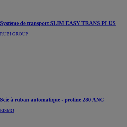
épaisseur
maximale de 6
mm
Système de transport SLIM EASY TRANS PLUS
RUBI GROUP
Scie à ruban
automatique -
proline 280
ANC
EISMO
Scie pour
coupes droites
à 90°
uniquement
Scie à ruban automatique - proline 280 ANC
EISMO
Plieuses
motorisées