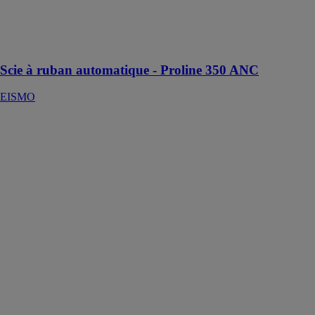
automatique
pour coupes
droites à 90°
uniquement
Scie à ruban automatique - Proline 350 ANC
EISMO
Banc d'usinage
à CN 4 axes - P
307
EISMO
Un banc
d'usinage à CN
4 axes, conçu
pour usiner des
profilés en
ALU, PVC,
métaux en
alliage léger et
ACIER jusqu’à
2 mm
d’épaisseur