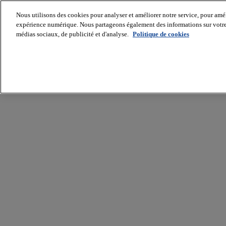
Nous utilisons des cookies pour analyser et améliorer notre service, pour améli
expérience numérique. Nous partageons également des informations sur votre u
médias sociaux, de publicité et d'analyse.
Politique de cookies
Batiradio
Articles
&
expertises
Construction
Tech,
IT,
start-
up
Génie
climatique
Gros
œuvre,
structure
et
enveloppe
Hors
site