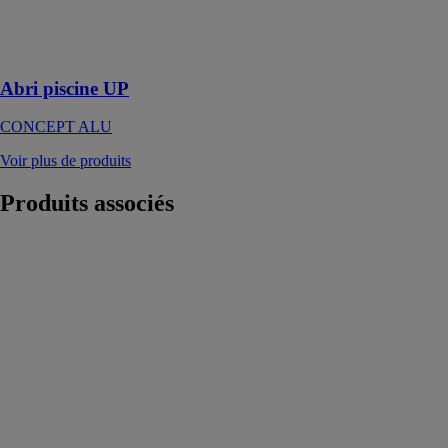
rayons du soleil
autour et dans
votre piscine
Abri piscine UP
CONCEPT ALU
Voir plus de produits
Produits
associés
Véranda
classique
GRANDEUR
NATURE
Lumineuses et
ouvertes sur le
jardin, elles
offrent un
espace de vie
au milieu de la
nature