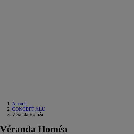
Equipements
salle
de
bain
Douche
Matériaux
salle
de
bain
Meuble
salle
de
bain
Robinetterie
Techniques
sanitaires
Accueil
CONCEPT ALU
Véranda Homéa
Véranda Homéa