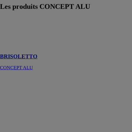
Les produits
CONCEPT ALU
BRISOLETTO
CONCEPT
ALU
Le brise-soleil
orientable
BRISOLETTO
CONCEPT ALU
Verrière pour
véranda
CONCEPT
ALU
Une véranda
permet de
facilement
agrandir votre
logement et de
gagner des