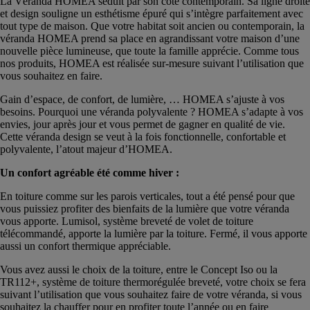
La Véranda HOMÉA séduit par son côté contemporain. Sa ligne droite
et design souligne un esthétisme épuré qui s’intègre parfaitement avec
tout type de maison. Que votre habitat soit ancien ou contemporain, la
véranda HOMEA prend sa place en agrandissant votre maison d’une
nouvelle pièce lumineuse, que toute la famille apprécie. Comme tous
nos produits, HOMEA est réalisée sur-mesure suivant l’utilisation que
vous souhaitez en faire.
Gain d’espace, de confort, de lumière, … HOMEA s’ajuste à vos
besoins. Pourquoi une véranda polyvalente ? HOMEA s’adapte à vos
envies, jour après jour et vous permet de gagner en qualité de vie.
Cette véranda design se veut à la fois fonctionnelle, confortable et
polyvalente, l’atout majeur d’HOMEA.
Un confort agréable été comme hiver :
En toiture comme sur les parois verticales, tout a été pensé pour que
vous puissiez profiter des bienfaits de la lumière que votre véranda
vous apporte. Lumisol, système breveté de volet de toiture
télécommandé, apporte la lumière par la toiture. Fermé, il vous apporte
aussi un confort thermique appréciable.
Vous avez aussi le choix de la toiture, entre le Concept Iso ou la
TR112+, système de toiture thermorégulée breveté, votre choix se fera
suivant l’utilisation que vous souhaitez faire de votre véranda, si vous
souhaitez la chauffer pour en profiter toute l’année ou en faire