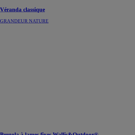
Véranda classique
GRANDEUR NATURE
Pergola à lames
fixes
Wallis&Outdoor®
PROFILS
SYSTEMES
La pergola à
lames fixes
offre une
solution
économique
pour embellir
vos espaces
extérieurs tout
en assurant une
protection
efficace contre
le soleil
Pergola à lames fixes Wallis&Outdoor®