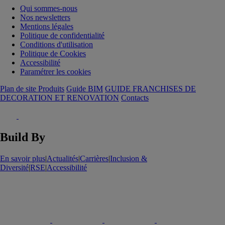
Qui sommes-nous
Nos newsletters
Mentions légales
Politique de confidentialité
Conditions d'utilisation
Politique de Cookies
Accessibilité
Paramétrer les cookies
Plan de site Produits
Guide BIM
GUIDE FRANCHISES DE
DECORATION ET RENOVATION
Contacts
Build By
En savoir plus
|
Actualités
|
Carrières
|
Inclusion &
Diversité
|
RSE
|
Accessibilité