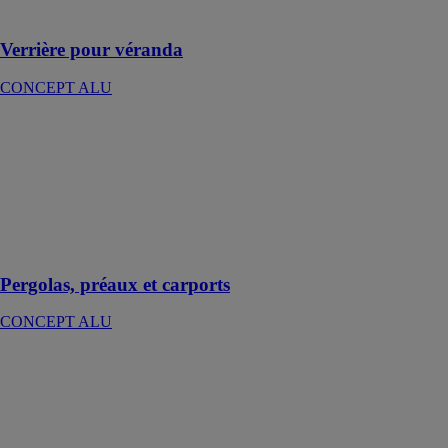
mètres carré
Verrière pour véranda
CONCEPT ALU
Pergolas,
préaux et
carports
CONCEPT
ALU
Des abris
indispensables
Pergolas, préaux et carports
CONCEPT ALU
Abri piscine
UP
CONCEPT
ALU
Profiter des