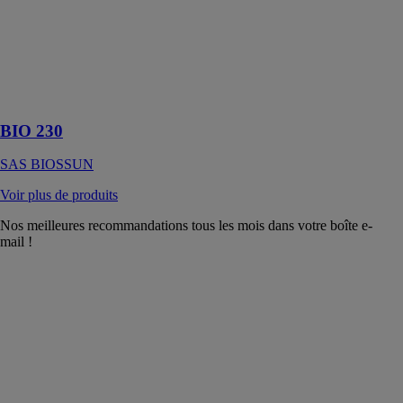
SAS
BIOSSUN
BIO 230, la
pergola
bioclimatique
par excellence
BIO 230
SAS BIOSSUN
Voir plus de produits
Nos meilleures recommandations tous les mois dans votre boîte e-
mail !