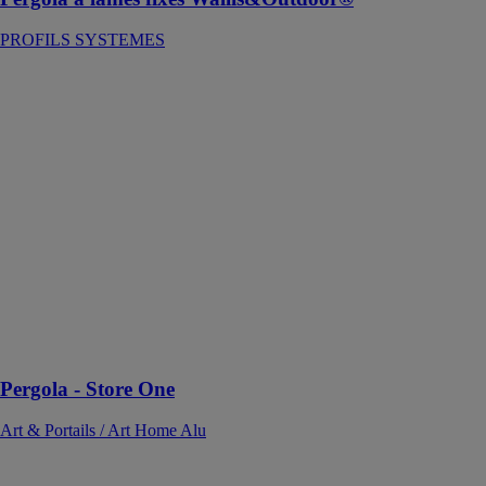
PROFILS SYSTEMES
Pergola - Store
One
Art & Portails /
Art Home Alu
Cette pergola
offre un
encombrement
minimal une
fois la toile
repliée, ce qui
est idéal pour
maximiser
l'espace
disponible
Pergola - Store One
Art & Portails / Art Home Alu
BIO 230