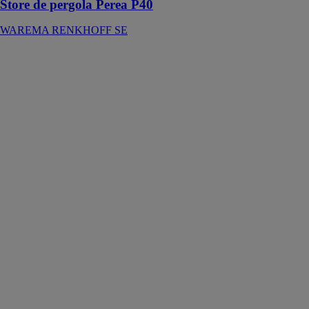
Store de pergola Perea P40
WAREMA RENKHOFF SE
BRUSTOR
B128 XL
Pergola toile
retractable
BRUSTOR
NV
La B128 XL
pergola
combine le
meilleur de
deux mondes.
Une pergola
robuste avec
des stores
intégrés qui
disparaissent
complètement
dans la
structure