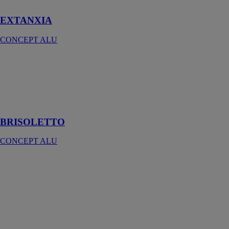
agréable à vivre
EXTANXIA
CONCEPT ALU
BRISOLETTO
CONCEPT
ALU
Le brise-soleil
orientable
BRISOLETTO
CONCEPT ALU
VÉRANDA
ARMONIA
CONCEPT
ALU
Véranda
aluminium
traditionnelle