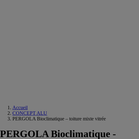
Equipements
salle
de
bain
Douche
Matériaux
salle
de
bain
Meuble
salle
de
bain
Robinetterie
Techniques
sanitaires
Accueil
CONCEPT ALU
PERGOLA Bioclimatique – toiture mixte vitrée
PERGOLA Bioclimatique -