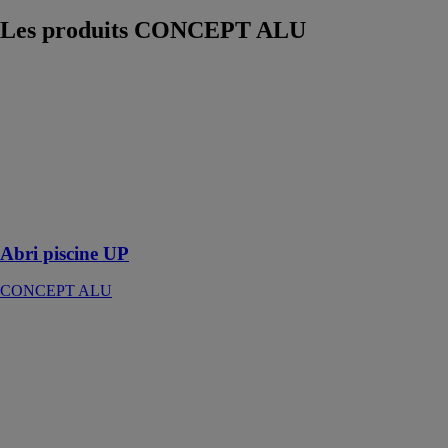
Les produits
CONCEPT ALU
Abri piscine
UP
CONCEPT
ALU
Profiter des
rayons du soleil
autour et dans
votre piscine
Abri piscine UP
CONCEPT ALU
EXTANXIA
CONCEPT
ALU
L’extension
idéale pour
créer un espace