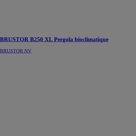
étanchéité
complète grâce
à une parfaite
liaison entre les
lames et les
gouttières
BRUSTOR B250 XL Pergola bioclimatique
BRUSTOR NV
Store de
pergola Perea
P40
WAREMA
RENKHOFF
SE
Protection
solaire
autoportante
pour les
grandes
surfaces