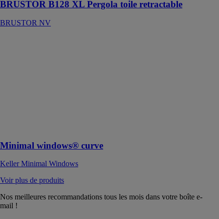
BRUSTOR B128 XL Pergola toile retractable
BRUSTOR NV
Minimal
windows®
curve
Keller Minimal
Windows
Des fenêtres et
portes en verre
bombé pour
des lieux de vie
exceptionnels
Minimal windows® curve
Keller Minimal Windows
Voir plus de produits
Nos meilleures recommandations tous les mois dans votre boîte e-
mail !