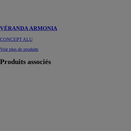
mêle le charme
du rustique et la
douceur de
lignes élégantes
VÉRANDA ARMONIA
CONCEPT ALU
Voir plus de produits
Produits
associés
BRUSTOR
B250 XL
Pergola
bioclimatique
BRUSTOR
NV
La pergola
bioclimatique
B250 XL
assure une