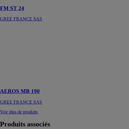
FM ST 24
GREE FRANCE SAS
AEROS MB
190
GREE
FRANCE SAS
Le système
permet la
production
d’ECS avec
une sortie d’eau
jusqu’à 55°C
AEROS MB 190
GREE FRANCE SAS
Voir plus de produits
Produits
associés