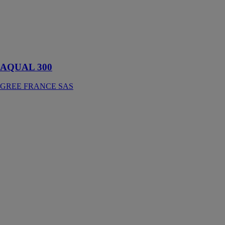
stockage de
Gree est conçu
pour assurer
une faible
consommation
d'énergie
AQUAL 300
GREE FRANCE SAS
FM ST 24
GREE
FRANCE SAS
Les unités
allèges/plafonniers
permettent une
réduction du
temps
d'intervention
grâce au
démontage aisé
du bloc moto-
ventilateur