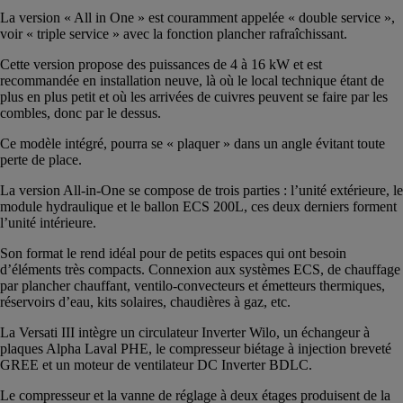
La version « All in One » est couramment appelée « double service »,
voir « triple service » avec la fonction plancher rafraîchissant.
Cette version propose des puissances de 4 à 16 kW et est
recommandée en installation neuve, là où le local technique étant de
plus en plus petit et où les arrivées de cuivres peuvent se faire par les
combles, donc par le dessus.
Ce modèle intégré, pourra se « plaquer » dans un angle évitant toute
perte de place.
La version All-in-One se compose de trois parties : l’unité extérieure, le
module hydraulique et le ballon ECS 200L, ces deux derniers forment
l’unité intérieure.
Son format le rend idéal pour de petits espaces qui ont besoin
d’éléments très compacts. Connexion aux systèmes ECS, de chauffage
par plancher chauffant, ventilo-convecteurs et émetteurs thermiques,
réservoirs d’eau, kits solaires, chaudières à gaz, etc.
La Versati III intègre un circulateur Inverter Wilo, un échangeur à
plaques Alpha Laval PHE, le compresseur biétage à injection breveté
GREE et un moteur de ventilateur DC Inverter BDLC.
Le compresseur et la vanne de réglage à deux étages produisent de la