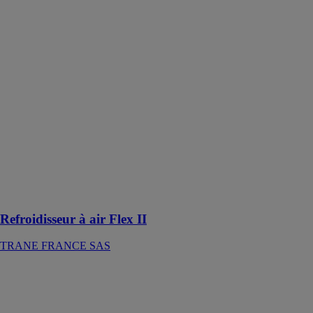
Refroidisseur à
air Flex II
TRANE
FRANCE SAS
Le
Refroidisseur à
air Flex II est
un système de
refroidissement
portable conçu
pour être
facilement
manipulable et
déplacé
Refroidisseur à air Flex II
TRANE FRANCE SAS
EAGLE 350 +
HEPA
GREE
FRANCE SAS