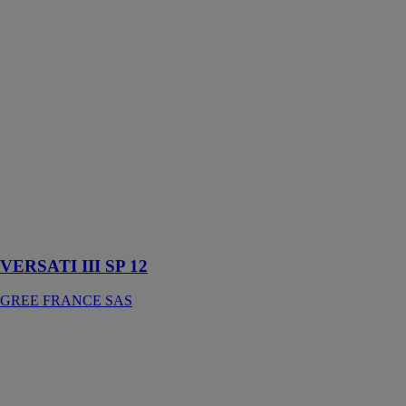
VERSATI III
SP 12
GREE
FRANCE SAS
La Versati III
Split est une
pompe à
chaleur air-eau
conçue pour la
production de
chauffage et
d'eau chaude
sanitaire
VERSATI III SP 12
GREE FRANCE SAS
AQUAL 300
GREE
FRANCE SAS
Le ballon de