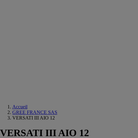
Equipements
salle
de
bain
Douche
Matériaux
salle
de
bain
Meuble
salle
de
bain
Robinetterie
Techniques
sanitaires
Accueil
GREE FRANCE SAS
VERSATI III AIO 12
VERSATI III AIO 12