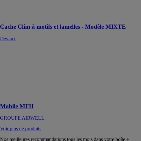
climatisation ou
de pompes à
chaleur
Cache Clim à motifs et lamelles - Modèle MIXTE
Devaux
Mobile MFH
GROUPE
AIRWELL
Pratique et
mobile, votre
solution de
climatisation
prête à l'emploi
Mobile MFH
GROUPE AIRWELL
Voir plus de produits
Nos meilleures recommandations tous les mois dans votre boîte e-