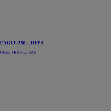
Le purificateur
d'air, élimine la
poussière, les
bactéries, les
allergènes et les
mauvaises
odeurs de l'air
EAGLE 350 + HEPA
GREE FRANCE SAS
Cache Clim à
motifs et
lamelles -
Modèle
MIXTE
Devaux
Une solution de
coffrage 100%
aluminium pour
les unités
extérieures de