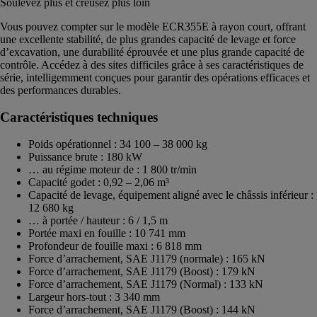
Soulevez plus et creusez plus loin
Vous pouvez compter sur le modèle ECR355E à rayon court, offrant
une excellente stabilité, de plus grandes capacité de levage et force
d’excavation, une durabilité éprouvée et une plus grande capacité de
contrôle. Accédez à des sites difficiles grâce à ses caractéristiques de
série, intelligemment conçues pour garantir des opérations efficaces et
des performances durables.
Caractéristiques techniques
Poids opérationnel : 34 100 – 38 000 kg
Puissance brute : 180 kW
… au régime moteur de : 1 800 tr/min
Capacité godet : 0,92 – 2,06 m³
Capacité de levage, équipement aligné avec le châssis inférieur :
12 680 kg
… à portée / hauteur : 6 / 1,5 m
Portée maxi en fouille : 10 741 mm
Profondeur de fouille maxi : 6 818 mm
Force d’arrachement, SAE J1179 (normale) : 165 kN
Force d’arrachement, SAE J1179 (Boost) : 179 kN
Force d’arrachement, SAE J1179 (Normal) : 133 kN
Largeur hors-tout : 3 340 mm
Force d’arrachement, SAE J1179 (Boost) : 144 kN