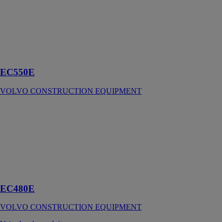
VOLVO
CONSTRUCTION
EQUIPMENT
Grandes pelles
hydrauliques
sur chenilles
EC550E
VOLVO CONSTRUCTION EQUIPMENT
EC480E
VOLVO
CONSTRUCTION
EQUIPMENT
Grande pelle
hydraulique sur
chenilles
EC480E
VOLVO CONSTRUCTION EQUIPMENT