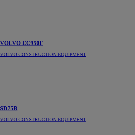
EQUIPMENT
Venez à bout
des tâches
difficiles en
toute facilité
VOLVO EC950F
VOLVO CONSTRUCTION EQUIPMENT
SD75B
VOLVO
CONSTRUCTION
EQUIPMENT
Compacteur de
sol
SD75B
VOLVO CONSTRUCTION EQUIPMENT
EC550E