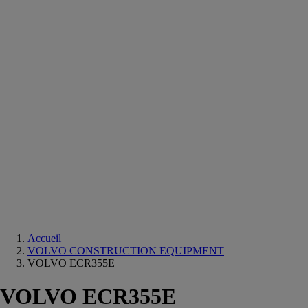
Equipements
salle
de
bain
Douche
Matériaux
salle
de
bain
Meuble
salle
de
bain
Robinetterie
Techniques
sanitaires
Accueil
VOLVO CONSTRUCTION EQUIPMENT
VOLVO ECR355E
VOLVO ECR355E