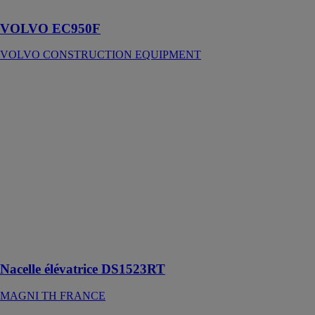
toute facilité
VOLVO EC950F
VOLVO CONSTRUCTION EQUIPMENT
Nacelle
élévatrice
DS1523RT
MAGNI TH
FRANCE
Cette nacelle à
ciseaux tout-
terrain offre
une vitesse de
levage et des
performances
tout-terrain
excellentes
Nacelle élévatrice DS1523RT
MAGNI TH FRANCE