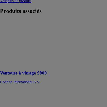
Voir plus de produits
Produits
associés
Ventouse à
vitrage S800
Hoeflon
International
B.V.
Palonnier à
ventouses en
araignée offrant
de nombreuses
possibilités
Ventouse à vitrage S800
Hoeflon International B.V.
Malaxeur
gravimétrique
K1260
Kimera srl