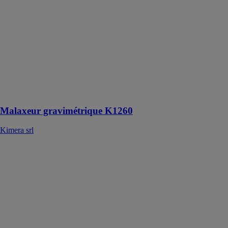
Le Malaxeur
gravimétrique
K1260 est un
équipement de
mélange de
béton conçu
pour les
applications sur
de grands
chantiers
Malaxeur gravimétrique K1260
Kimera srl
VOLVO
EC950F
VOLVO
CONSTRUCTION
EQUIPMENT
Venez à bout
des tâches
difficiles en