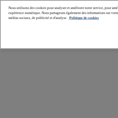
Nous utilisons des cookies pour analyser et améliorer notre service, pour améli
expérience numérique. Nous partageons également des informations sur votre u
médias sociaux, de publicité et d'analyse.
Politique de cookies
Batiradio
Articles
&
expertises
Construction
Tech,
IT,
start-
up
Génie
climatique
Gros
œuvre,
structure
et
enveloppe
Hors
site