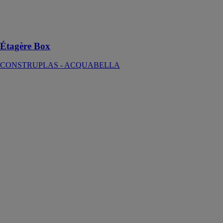
une touche
d'élégance à
votre espace
Étagère Box
CONSTRUPLAS - ACQUABELLA
Meuble Integra
a suelo
CONSTRUPLAS
-
ACQUABELLA
Le Meuble
Integra a suelo
est un meuble
de salle de bain
au style
industriel,
conçu pour
s'intégrer dans
un intérieur
moderne