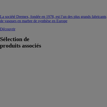
La société Dremex, fondée en 1978, est l’un des plus grands fabricants
de vasques en marbre de synthèse en Europe
Découvrir
Sélection de
produits associés
Étagère Box
CONSTRUPLAS
-
ACQUABELLA
L'étagère de
salle de bain
Box est conçue
pour organiser
efficacement
vos produits
d'hygiène tout
en apportant