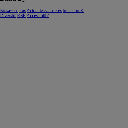
En savoir plus
|
Actualités
|
Carrières
|
Inclusion &
Diversité
|
RSE
|
Accessibilité