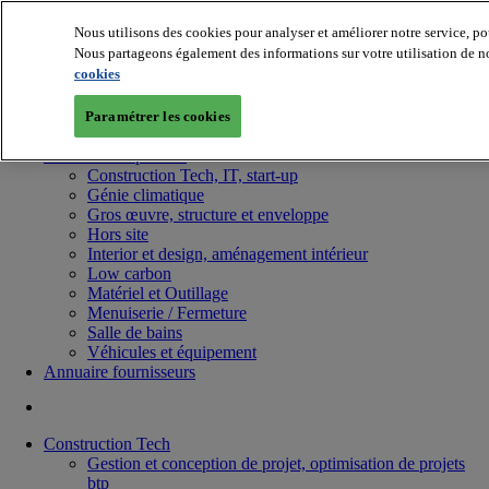
Nous utilisons des cookies pour analyser et améliorer notre service, po
Nous partageons également des informations sur votre utilisation de no
cookies
Paramétrer les cookies
Batiradio
Articles & expertises
Construction Tech, IT, start-up
Génie climatique
Gros œuvre, structure et enveloppe
Hors site
Interior et design, aménagement intérieur
Low carbon
Matériel et Outillage
Menuiserie / Fermeture
Salle de bains
Véhicules et équipement
Annuaire fournisseurs
Construction Tech
Gestion et conception de projet, optimisation de projets
btp