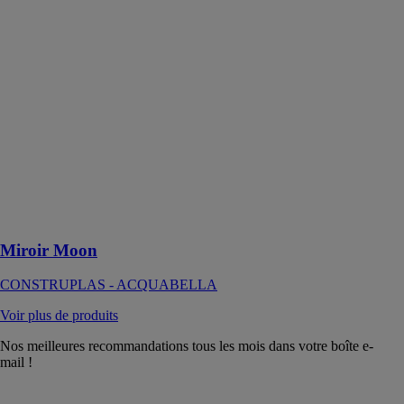
Miroir Moon
CONSTRUPLAS
-
ACQUABELLA
Le miroir
Moon est un
accessoire de
salle de bain
conçu pour
apporter une
touche
moderne à
l'espace
Miroir Moon
CONSTRUPLAS - ACQUABELLA
Voir plus de produits
Nos meilleures recommandations tous les mois dans votre boîte e-
mail !