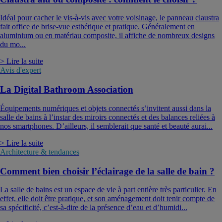
Idéal pour cacher le vis-à-vis avec votre voisinage, le panneau claustra
fait office de brise-vue esthétique et pratique. Généralement en
aluminium ou en matériau composite, il affiche de nombreux designs
du mo...
> Lire la suite
Avis d'expert
La Digital Bathroom Association
Équipements numériques et objets connectés s’invitent aussi dans la
salle de bains à l’instar des miroirs connectés et des balances reliées à
nos smartphones. D’ailleurs, il semblerait que santé et beauté aurai...
> Lire la suite
Architecture & tendances
Comment bien choisir l’éclairage de la salle de bain ?
La salle de bains est un espace de vie à part entière très particulier. En
effet, elle doit être pratique, et son aménagement doit tenir compte de
sa spécificité, c’est-à-dire de la présence d’eau et d’humidi...