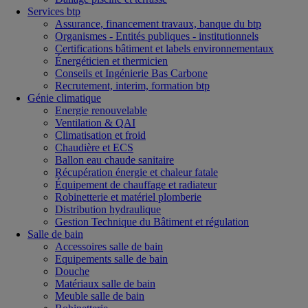
Services btp
Assurance, financement travaux, banque du btp
Organismes - Entités publiques - institutionnels
Certifications bâtiment et labels environnementaux
Énergéticien et thermicien
Conseils et Ingénierie Bas Carbone
Recrutement, interim, formation btp
Génie climatique
Energie renouvelable
Ventilation & QAI
Climatisation et froid
Chaudière et ECS
Ballon eau chaude sanitaire
Récupération énergie et chaleur fatale
Équipement de chauffage et radiateur
Robinetterie et matériel plomberie
Distribution hydraulique
Gestion Technique du Bâtiment et régulation
Salle de bain
Accessoires salle de bain
Equipements salle de bain
Douche
Matériaux salle de bain
Meuble salle de bain