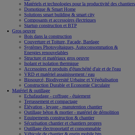
Matériels et technologies pour la productivité des chantiers
Domotique & Smart Home
Solutions smart building & smart city
Composants et accessoires électriques
Startup construction et BTP
Gros oeuvre
Bois dans la construction
Couverture et Toiture, Façade, Bardage
Systèmes Photovoltaiques, Autoconsommation &
Energies renouvelables
Structure et matériaux gros oeuvre
Isolant et isolation thermique
Accessoires et produits d'étanchéité d'air et de l'eau
VRD et matériel assainissement / eau
Biosourcé, Biodiversité Urbaine et Végétalisation
Construction Durable et Economie Circulaire
Matériel & outillage
Echafaudage - coffrage - étaiement
Terrassement et compactage
Élévation - levage - manutention chantier
Outillage béton & mortier - matériel de démolition
Equipements construction & chantier
Sécurisation chantier et chantiers propres
Outillage électroportatif et consommable
Véhicule de chantier & engin mobile btp