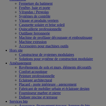
Fermeture du batiment
Fenêtre, baie et porte
Vérandas / Pergolas
Systèmes de contrôle
Vitrage et produits verriers
Casquette solaire et brise soleil
Quincaillerie professionnelle
Outillage ferronnerie
Machine de profilage découpage et emboutissage
Machine extrusion
Accessoires pour machines outils
Hors site
Constructeur de systemes modulaires
Solutions pour système de construction modulaire
Aménagement
Revêtements de sols et murs, éléments décoratifs
Confort acoustique
Peinture professionnelle
Eclairage architectural
Placard - porte intérieure - agencement
Fabricant de mobilier urbain et éclairage design
Fournisseur marbre et pierre
Dallage piscine et terrasse
Services btp
Assurance, financement travaux, banque du btp