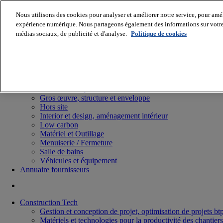
Nous utilisons des cookies pour analyser et améliorer notre service, pour améli
expérience numérique. Nous partageons également des informations sur votre u
médias sociaux, de publicité et d'analyse.
Politique de cookies
Batiradio
Articles & expertises
Construction Tech, IT, start-up
Génie climatique
Gros œuvre, structure et enveloppe
Hors site
Interior et design, aménagement intérieur
Low carbon
Matériel et Outillage
Menuiserie / Fermeture
Salle de bains
Véhicules et équipement
Annuaire fournisseurs
Construction Tech
Gestion et conception de projet, optimisation de projets bt
Matériels et technologies pour la productivité des chantiers