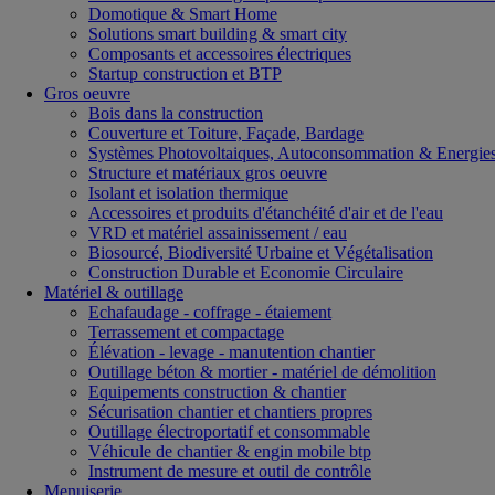
Domotique & Smart Home
Solutions smart building & smart city
Composants et accessoires électriques
Startup construction et BTP
Gros oeuvre
Bois dans la construction
Couverture et Toiture, Façade, Bardage
Systèmes Photovoltaiques, Autoconsommation & Energies
Structure et matériaux gros oeuvre
Isolant et isolation thermique
Accessoires et produits d'étanchéité d'air et de l'eau
VRD et matériel assainissement / eau
Biosourcé, Biodiversité Urbaine et Végétalisation
Construction Durable et Economie Circulaire
Matériel & outillage
Echafaudage - coffrage - étaiement
Terrassement et compactage
Élévation - levage - manutention chantier
Outillage béton & mortier - matériel de démolition
Equipements construction & chantier
Sécurisation chantier et chantiers propres
Outillage électroportatif et consommable
Véhicule de chantier & engin mobile btp
Instrument de mesure et outil de contrôle
Menuiserie