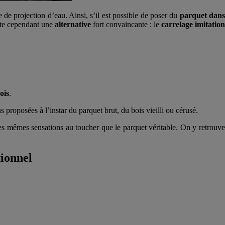
 de projection d’eau. Ainsi, s’il est possible de poser du
parquet dan
iste cependant une
alternative
fort convaincante : le
carrelage imitatio
ois
.
s proposées à l’instar du parquet brut, du bois vieilli ou cérusé.
es mêmes sensations au toucher que le parquet véritable. On y retrouv
tionnel