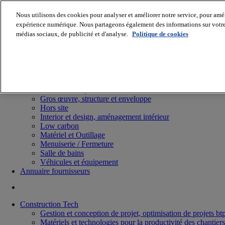
Nous utilisons des cookies pour analyser et améliorer notre service, pour améli
expérience numérique. Nous partageons également des informations sur votre u
médias sociaux, de publicité et d'analyse.
Politique de cookies
Batiradio
Articles & expertises
Construction Tech, IT, start-up
Génie climatique
Gros œuvre, structure et enveloppe
Hors site
Interior et design, aménagement intérieur
Low carbon
Matériel et Outillage
Menuiserie / Fermeture
Salle de bains
Véhicules et équipement
Annuaire fournisseurs
Construction Tech
Gestion et conception de projet, optimisation de projets bt
Matériels et technologies pour la productivité des chantiers