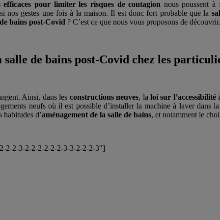
s efficaces pour limiter les risques de contagion
nous poussent à f
si nos gestes une fois à la maison. Il est donc fort probable que la
sa
 de bains post-Covid
? C’est ce que nous vous proposons de découvrir
 salle de bains post-Covid chez les particuli
ngent. Ainsi, dans les
constructions neuves
, la
loi sur l’accessibilité
ogements neufs où il est possible d’installer la machine à laver dans 
s habitudes d’
aménagement de la salle de bains
, et notamment le cho
-2-2-2-3-2-2-2-2-2-2-3-3-2-2-2-3″]