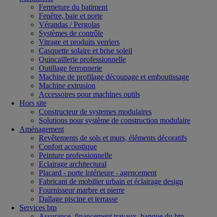
Fermeture du batiment
Fenêtre, baie et porte
Vérandas / Pergolas
Systèmes de contrôle
Vitrage et produits verriers
Casquette solaire et brise soleil
Quincaillerie professionnelle
Outillage ferronnerie
Machine de profilage découpage et emboutissage
Machine extrusion
Accessoires pour machines outils
Hors site
Constructeur de systemes modulaires
Solutions pour système de construction modulaire
Aménagement
Revêtements de sols et murs, éléments décoratifs
Confort acoustique
Peinture professionnelle
Eclairage architectural
Placard - porte intérieure - agencement
Fabricant de mobilier urbain et éclairage design
Fournisseur marbre et pierre
Dallage piscine et terrasse
Services btp
Assurance, financement travaux, banque du btp