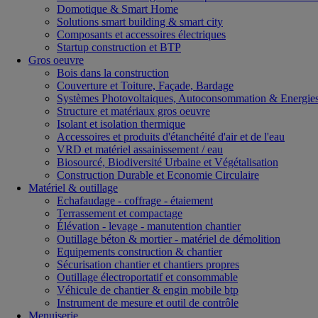
Domotique & Smart Home
Solutions smart building & smart city
Composants et accessoires électriques
Startup construction et BTP
Gros oeuvre
Bois dans la construction
Couverture et Toiture, Façade, Bardage
Systèmes Photovoltaiques, Autoconsommation & Energies
Structure et matériaux gros oeuvre
Isolant et isolation thermique
Accessoires et produits d'étanchéité d'air et de l'eau
VRD et matériel assainissement / eau
Biosourcé, Biodiversité Urbaine et Végétalisation
Construction Durable et Economie Circulaire
Matériel & outillage
Echafaudage - coffrage - étaiement
Terrassement et compactage
Élévation - levage - manutention chantier
Outillage béton & mortier - matériel de démolition
Equipements construction & chantier
Sécurisation chantier et chantiers propres
Outillage électroportatif et consommable
Véhicule de chantier & engin mobile btp
Instrument de mesure et outil de contrôle
Menuiserie