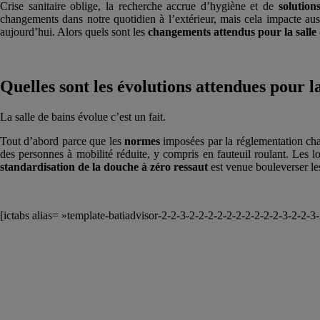
Crise sanitaire oblige, la recherche accrue d’hygiène et de
solution
changements dans notre quotidien à l’extérieur, mais cela impacte aus
aujourd’hui. Alors quels sont les
changements attendus pour la salle
Quelles sont les évolutions attendues pour la
La salle de bains évolue c’est un fait.
Tout d’abord parce que les
normes
imposées par la réglementation cha
des personnes à mobilité réduite, y compris en fauteuil roulant. Les l
standardisation de la douche à zéro ressaut
est venue bouleverser le
[ictabs alias= »template-batiadvisor-2-2-3-2-2-2-2-2-2-2-2-2-2-3-2-2-3