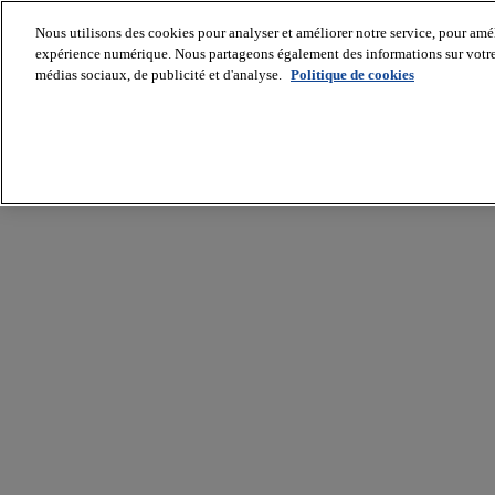
Nous utilisons des cookies pour analyser et améliorer notre service, pour améli
expérience numérique. Nous partageons également des informations sur votre u
médias sociaux, de publicité et d'analyse.
Politique de cookies
Batiradio
Articles
&
expertises
Construction
Tech,
IT,
start-
up
Génie
climatique
Gros
œuvre,
structure
et
enveloppe
Hors
site