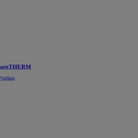
Pompe à
chaleur
monobloc air /
eau, puissance
de chauffage 5
kW, 8 kW, 11
kW, 15 kW,
simple ou
double service
aroTHERM
Vaillant
aroTHERM
plus
Vaillant
La pompe à
chaleur air/eau
haute
température,
respectueuse de
l'environnement