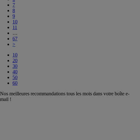
7
8
9
10
11
…
67
>
10
20
30
40
50
60
Nos meilleures recommandations tous les mois dans votre boîte e-
mail !