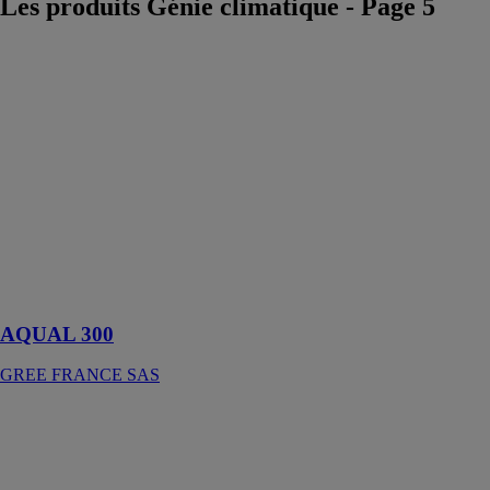
Les produits Génie climatique - Page 5
AQUAL 300
GREE
FRANCE SAS
Le ballon de
stockage de
Gree est conçu
pour assurer
une faible
consommation
d'énergie
AQUAL 300
GREE FRANCE SAS
AQUAPROF
BASIC 40/50
JETLY SA
Gestionnaire