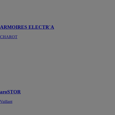
Régulateurs et
armoires
électriques
ARMOIRES ELECTR`A
CHAROT
aroSTOR
Vaillant
Le chauffe-eau
thermodynamique
en toute
élégance pour
le grand confort
sanitaire
aroSTOR
Vaillant
aroTHERM
Vaillant