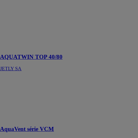
Surpresseur
double pompes
couplé avec un
système de
permutation
autonome eau
de pluie/eau de
ville
AQUATWIN TOP 40/80
JETLY SA
AquaVent série
VCM
AXELAIR
VENTILATION
Ventilo-
convecteur à
eau mural
AquaVent série VCM