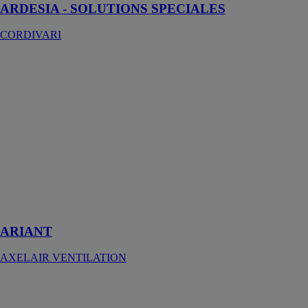
ARDESIA - SOLUTIONS SPECIALES
CORDIVARI
ARIANT
AXELAIR
VENTILATION
La VMC
simple flux
autoréglable
assure un
renouvellement
d’air permanent
et constant au
sein du
logement
ARIANT
AXELAIR VENTILATION
ARMOIRES
ELECTR`A
CHAROT