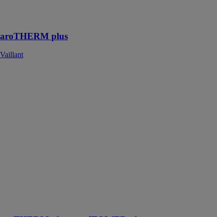
et à l'épreuve
du temps
aroTHERM plus
Vaillant
aroTHERM
plus +
uniTOWER
plus
Vaillant
Cette pompe à
chaleur a fait
l'objet d'une
conception
acoustique
minutieuse,
dont résulte une
discrétion de
fonctionnement
exceptionnelle