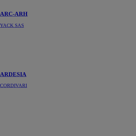
kW
ARC-ARH
YACK SAS
ARDESIA
CORDIVARI
Disponible en
27 hauteurs et 5
profondeurs
ARDESIA
CORDIVARI
ARDESIA -
SOLUTIONS
SPECIALES
CORDIVARI
Radiateur
tubulaire