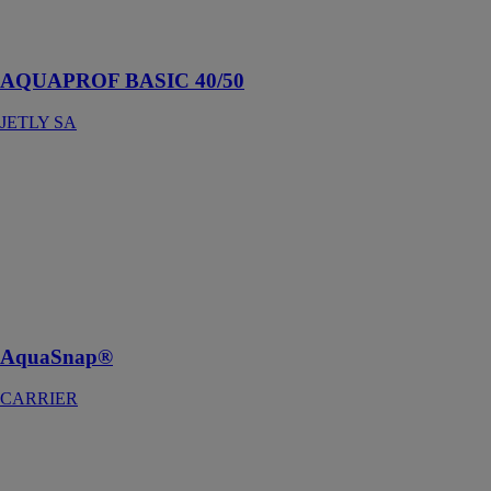
d'eaux
pluviales
AQUAPROF BASIC 40/50
JETLY SA
AquaSnap®
CARRIER
Groupe de
production
d'eau glacée
scroll, à
condensation
par air
AquaSnap®
CARRIER
AQUATWIN
TOP 40/80
JETLY SA