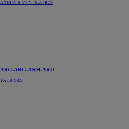
AXELAIR VENTILATION
ARC-ARG-
ARH-ARD
YACK SAS
ARC-ARG-
ARH-ARD,
Une gamme
complète de
18,3 kW à 38,5
kW
ARC-ARG-ARH-ARD
YACK SAS
ARC-ARH
YACK SAS
ARC-ARH,
Large ACTIVA
: une gamme
complète de
108 kW à 169