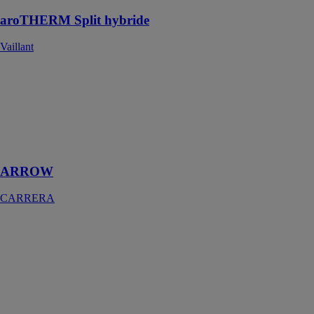
aroTHERM Split hybride
Vaillant
ARROW
CARRERA
Sèche-
serviettes sans
fluide 500w
blanc
ARROW
CARRERA
Artinove
Foliatech
Artinove,
l'appli des
artisans du
Bâtiment !