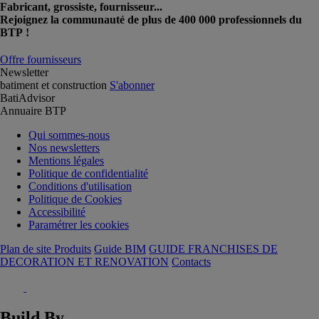
Fabricant, grossiste, fournisseur...
Rejoignez la communauté de plus de 400 000 professionnels du
BTP !
Offre fournisseurs
Newsletter
batiment et construction
S'abonner
BatiAdvisor
Annuaire BTP
Qui sommes-nous
Nos newsletters
Mentions légales
Politique de confidentialité
Conditions d'utilisation
Politique de Cookies
Accessibilité
Paramétrer les cookies
Plan de site Produits
Guide BIM
GUIDE FRANCHISES DE
DECORATION ET RENOVATION
Contacts
Build By