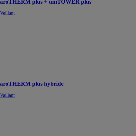
aroTHERM plus + uniTOWER plus
Vaillant
aroTHERM
plus hybride
Vaillant
La pompe à
chaleur hybride
sur-mesure
pour vos
projets de
rénovation
aroTHERM plus hybride
Vaillant
aroTHERM
Split
Vaillant
Avec ses
fonctions