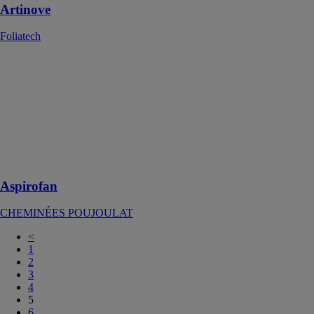
Artinove
Foliatech
Aspirofan
CHEMINÉES
POUJOULAT
Aspirofan est
conçu pour
l'évacuation des
fumées
horizontale
Aspirofan
CHEMINÉES POUJOULAT
<
1
2
3
4
5
6