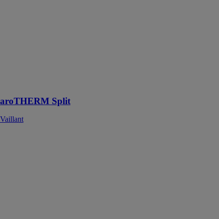
chauffage et
rafraîchissement,
aroTHERM
Split vous
apportera un
bien-être
intérieur quelles
que soient les
conditions
extérieures
aroTHERM Split
Vaillant
aroTHERM
Split hybride
Vaillant
La pompe à
chaleur Vaillant
hybride sur-
mesure pour
vos projets de
rénovation