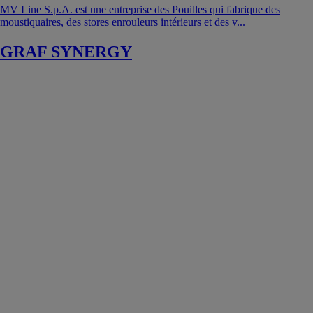
MV Line S.p.A. est une entreprise des Pouilles qui fabrique des
moustiquaires, des stores enrouleurs intérieurs et des v...
GRAF SYNERGY