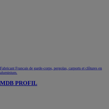
Fabricant Français de garde-corps, pergolas, carports et clôtures en
aluminium.
MDB PROFIL