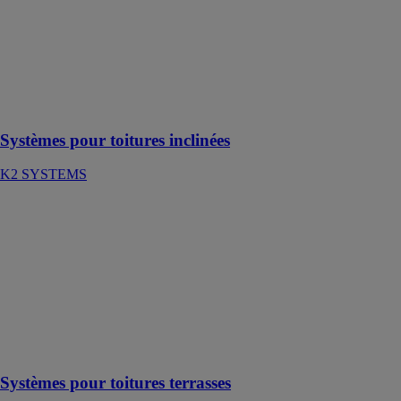
Les systèmes
de montage K2
ont été élaborés
pour répondre
aux besoins du
marché
Systèmes pour toitures inclinées
K2 SYSTEMS
Systèmes pour
toitures
terrasses
K2 SYSTEMS
Conviennent
particulièrement
aux couvertures
en film
plastique
Systèmes pour toitures terrasses