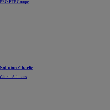
PRO BTP Groupe
Solution
Charlie
Charlie
Solutions
La
géolocalisation
et le suivi du
matériel au
service de votre
entreprise, en
un endroit
Solution Charlie
Charlie Solutions
Solutions
rénovation
énergétique du
Bâtiment
Afpa