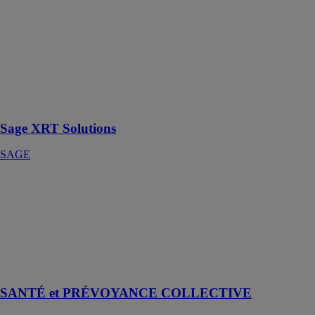
Solutions
SAGE
La nouvelle
génération de
plateforme
collaborative de
gestion de
trésorerie
Sage XRT Solutions
SAGE
SANTÉ et
PRÉVOYANCE
COLLECTIVE
PRO BTP
Groupe
Protéger
l'essentiel
SANTÉ et PRÉVOYANCE COLLECTIVE