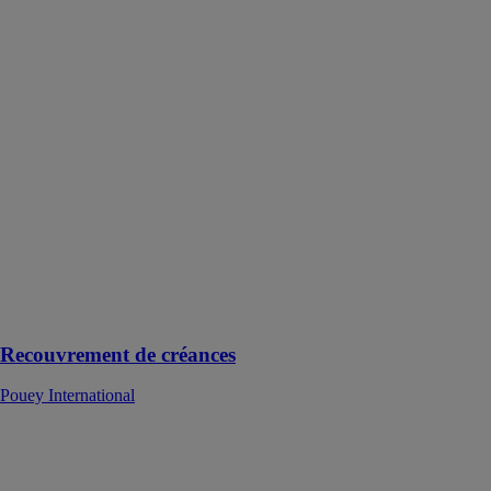
Recouvrement
de créances
Pouey
International
Une solution
complète et
spécialisée pour
le
recouvrement
de créances,
intégrant des
compétences
pointues en
gestion et en
droit
Recouvrement de créances
Pouey International
Recruter
efficacement
un(e)