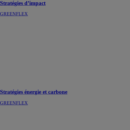
Stratégies d’impact
GREENFLEX
Stratégies
énergie et
carbone
GREENFLEX
S’engager dans
une démarche
de transition
énergétique ou
de contribution
à la neutralité
carbone
Stratégies énergie et carbone
GREENFLEX
Systèmes pour
toitures
inclinées
K2 SYSTEMS