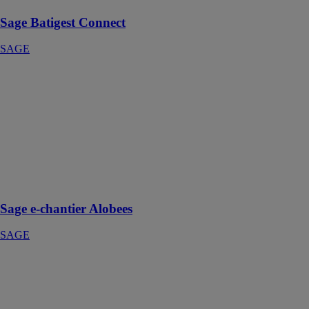
Sage Batigest Connect
SAGE
Sage e-chantier
Alobees
SAGE
Avec Sage e-
chantier
Alobees,
application
mobile de suivi
de chantier
Sage e-chantier Alobees
SAGE
Sage Espace
Employés
SAGE
Gérez vos