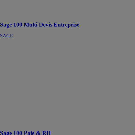
gestion intégrée
et gagnez en
productivité
Sage 100 Multi Devis Entreprise
SAGE
Sage 100 Paie
& RH
SAGE
Avec Sage 100
Paie & RH,
réalisez
facilement et
rapidement vos
bulletins de
paie et vos
déclarations
sociales, en
toute
conformité
Sage 100 Paie & RH