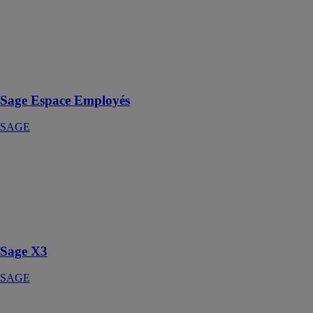
salariés en toute
conformité
avec une
solution simple
à paramétrer et
évolutive.
Sage Espace Employés
SAGE
Sage X3
SAGE
l’ERP
stratégique au
service de la
reprise
Sage X3
SAGE
Sage XRT