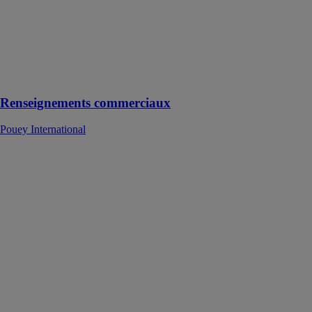
situation de vos
tiers clients,
fournisseurs,
partenaires
avec précision
en fonction de
vos enjeux
Renseignements commerciaux
Pouey International
Réussir la
digitalisation
des bâtiments
Afpa
Formez-vous
avec les
solutions Afpa
et gagnez en
compétences.
Adaptez nos
formations à
vos besoins