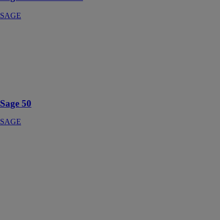
SAGE
Sage 50
SAGE
C'est simple de
gérer son
entreprise avec
Sage 50
Sage 50
SAGE
Sage Batigest
Connect
SAGE
Gérez
simplement
votre activité
bâtiment : du
devis au suivi
de chantier