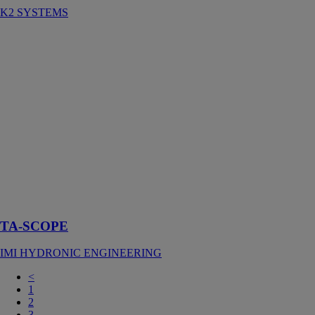
K2 SYSTEMS
TA-SCOPE
IMI
HYDRONIC
ENGINEERING
Le TA-SCOPE
est un appareil
d'équilibrage
avancé, conçu
pour optimiser
les
performances
des circuits
hydrauliques
TA-SCOPE
IMI HYDRONIC ENGINEERING
<
1
2
3