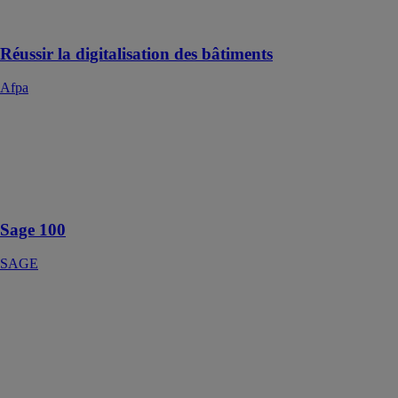
avec nos
conseillers
Réussir la digitalisation des bâtiments
Afpa
Sage 100
SAGE
Connectez
l'ensemble de
votre entreprise
Sage 100
SAGE
Sage 100 Multi
Devis
Entreprise
SAGE
Optez pour la
solution de