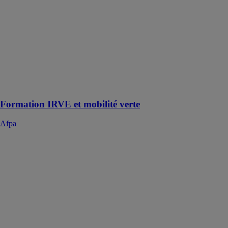
Formez-vous
avec les
solutions Afpa
et gagnez en
compétences.
Adaptez nos
formations à
vos besoins
avec nos
conseillers.
Formation IRVE et mobilité verte
Afpa
Gagner en
efficacité avec
le BIM
modeleur
Afpa
Formez-vous
avec les
solutions Afpa
et gagnez en