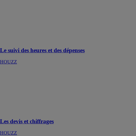
heures et des
dépenses
HOUZZ
Comptabilisez
chaque heure
travaillée par
vos équipes
Le suivi des heures et des dépenses
HOUZZ
Les devis et
chiffrages
HOUZZ
Soyez le
premier à
remettre un
devis précis
Les devis et chiffrages
HOUZZ