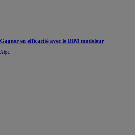
compétences.
Adaptez nos
formations à
vos besoins
avec nos
conseillers.
Gagner en efficacité avec le BIM modeleur
Afpa
Générateur à
essence-gaz de
type inverter
KS 2000iG S
Dimax Int
GmbH - TM
Könner &
Söhnen
Le générateur à
essence-gaz
produit un
courant
électrique avec