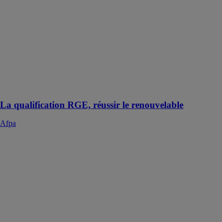
Formez-vous
avec les
solutions Afpa
et gagnez en
compétences.
Adaptez nos
formations à
vos besoins
avec nos
conseillers
La qualification RGE, réussir le renouvelable
Afpa
Label Chantier
Zér0 Carbone
A.R.Q.E. X
CHANTIER
ZERO
CARBONE
Décarbonez
vos chantiers
de rénovation