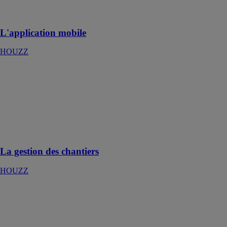
chantiers où
que vous soyez
L'application mobile
HOUZZ
La gestion des
chantiers
HOUZZ
Un outil facile
à utiliser pour
organiser vos
projets
La gestion des chantiers
HOUZZ
La qualification
RGE, réussir le
renouvelable
Afpa