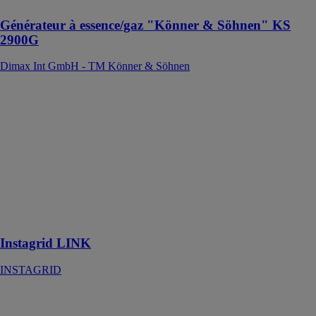
Générateur à essence/gaz "Könner & Söhnen" KS
2900G
Dimax Int GmbH - TM Könner & Söhnen
Instagrid LINK
INSTAGRID
L'Instagrid
ONE permet
d'augmenter ses
capacités et
débloquer de
nouvelles
fonctionnalités
puissantes
Instagrid LINK
INSTAGRID
K2 Base
K2 SYSTEMS