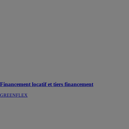
Financement
locatif et tiers
financement
GREENFLEX
Nos solutions
de financement
peuvent être
couplées avec
d’autres
dispositifs
comme celui
des Certificats
d’Économies
d’Énergie
Financement locatif et tiers financement
GREENFLEX
Formation
IRVE et
mobilité verte
Afpa