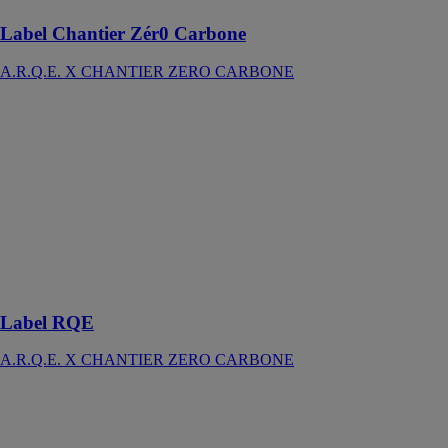
Label Chantier Zér0 Carbone
A.R.Q.E. X CHANTIER ZERO CARBONE
Label RQE
A.R.Q.E. X
CHANTIER
ZERO
CARBONE
Intégrez plus de
20 solutions
bas carbone &
RSE sur vos
chantiers !
Label RQE
A.R.Q.E. X CHANTIER ZERO CARBONE
Le logiciel de
métrés
HOUZZ