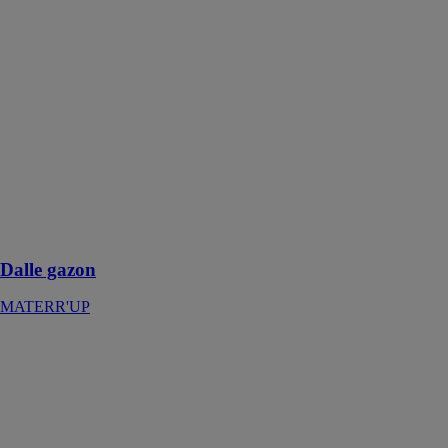
Dalle gazon
MATERR'UP
La dalle gazon
est conçu pour
les véhicules
légers,
chemins,
patios, zones de
pique-nique et
autres
aménagements
extérieurs
Dalle gazon
MATERR'UP
ERP METEOR
SYDEV
Pour les
activités du
bâtiment, dédié
à la gestion de