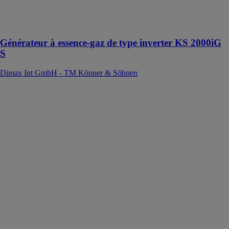
une onde
sinusoïdale
pure
Générateur à essence-gaz de type inverter KS 2000iG
S
Dimax Int GmbH - TM Könner & Söhnen
Générateur à
essence/gaz
"Könner &
Söhnen" KS
2900G
Dimax Int
GmbH - TM
Könner &
Söhnen
Le générateur à
essence/gaz est
équipé de deux
réducteurs et
d'un tuyau de
raccordement