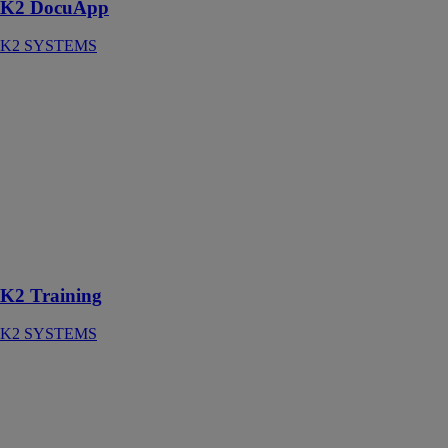
K2 DocuApp
K2 SYSTEMS
K2 Training
K2 SYSTEMS
K2 Training
transmet de
manière
approfondie et
ludique un
savoir-faire de
base en matière
de conseil
K2 Training
K2 SYSTEMS
L'application
mobile
HOUZZ
Gérez vos