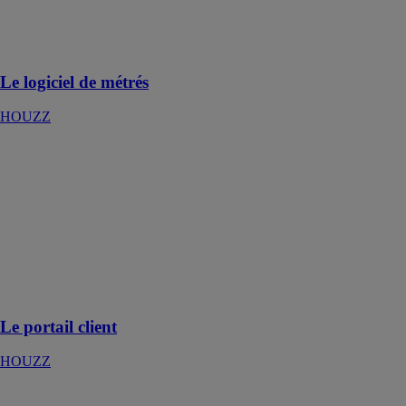
Réalisez vos
métrés en un
temps record
Le logiciel de métrés
HOUZZ
Le portail client
HOUZZ
Équipez vous
des bons outils
pour
accompagner
vos clients
pendant les
travaux
Le portail client
HOUZZ
Le suivi des