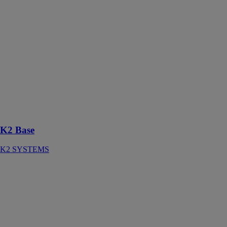
Grâce à K2
Base, vous
pouvez
déterminer le
système de
montage K2
optimal pour
les toits en
pente et les toits
plats en
seulement cinq
étapes
K2 Base
K2 SYSTEMS
K2 DocuApp
K2 SYSTEMS
Assistant
numérique pour
installateurs