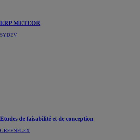
chantier et du
SAV
ERP METEOR
SYDEV
Etudes de
faisabilité et de
conception
GREENFLEX
Etudier la
faisabilité du
projet et
concevoir la
solution
technique
retenue
Etudes de faisabilité et de conception
GREENFLEX