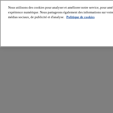
Nous utilisons des cookies pour analyser et améliorer notre service, pour améli
expérience numérique. Nous partageons également des informations sur votre u
médias sociaux, de publicité et d'analyse.
Politique de cookies
Batiradio
Articles
&
expertises
Construction
Tech,
IT,
start-
up
Génie
climatique
Gros
œuvre,
structure
et
enveloppe
Hors
site